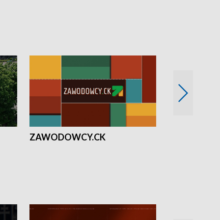
ZAWODOWCY.CK
Solidarni z U