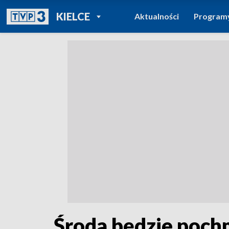
POWRÓT DO
KIELCE
Aktualności
Program
TVP REGIONY
Środa będzie poch