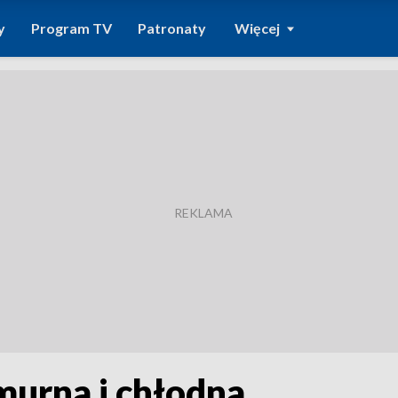
y
Program TV
Patronaty
Więcej
murna i chłodna