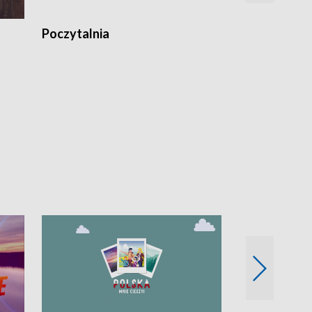
Poczytalnia
Koncerty TV