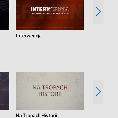
Interwencja
Fakty i Opin
Na Tropach Historii
Szept ziemi