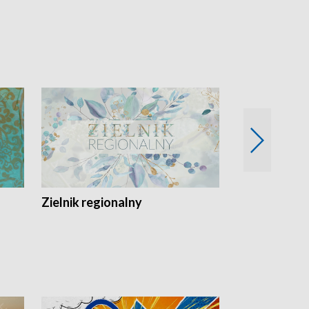
Zielnik regionalny
EkoLogiczni