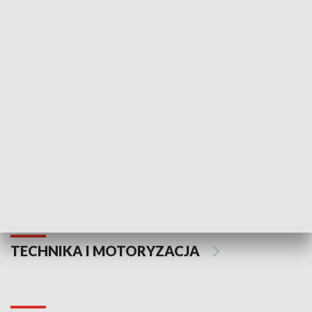
KULTURA I SZTUKA
Informator kulturalny
Drzwi do kult
TECHNIKA I MOTORYZACJA