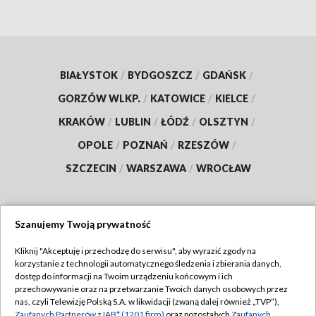
BIAŁYSTOK
/
BYDGOSZCZ
/
GDAŃSK
/
GORZÓW WLKP.
/
KATOWICE
/
KIELCE
/
KRAKÓW
/
LUBLIN
/
ŁÓDŹ
/
OLSZTYN
/
OPOLE
/
POZNAŃ
/
RZESZÓW
/
SZCZECIN
/
WARSZAWA
/
WROCŁAW
Szanujemy Twoją prywatność
Dołącz do nas:
Kliknij "Akceptuję i przechodzę do serwisu", aby wyrazić zgody na
korzystanie z technologii automatycznego śledzenia i zbierania danych,
TVP
dostęp do informacji na Twoim urządzeniu końcowym i ich
Abonament TVP
przechowywanie oraz na przetwarzanie Twoich danych osobowych przez
Regulamin TVP
nas, czyli Telewizję Polską S.A. w likwidacji (zwaną dalej również „TVP”),
Emisja w TVP
Zaufanych Partnerów z IAB* (1201 firm)
oraz pozostałych
Zaufanych
Polityka prywatności