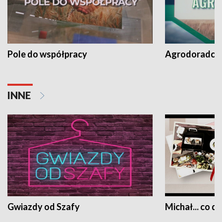
Pole do współpracy
Agrodoradcy 
INNE
Gwiazdy od Szafy
Michał... co dz