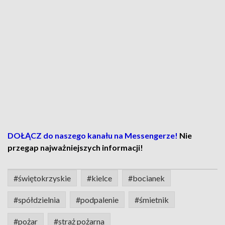
DOŁĄCZ do naszego kanału na Messengerze!
Nie
przegap najważniejszych informacji!
#świętokrzyskie
#kielce
#bocianek
#spółdzielnia
#podpalenie
#śmietnik
#pożar
#straż pożarna