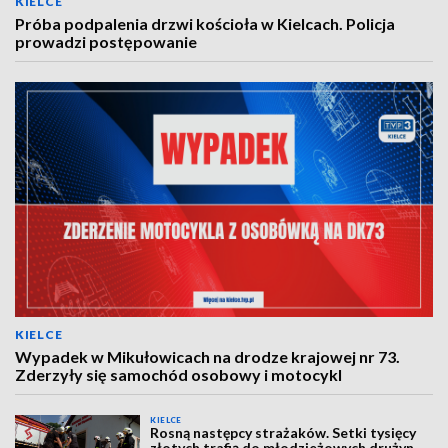
KIELCE
Próba podpalenia drzwi kościoła w Kielcach. Policja
prowadzi postępowanie
KIELCE
Wypadek w Mikułowicach na drodze krajowej nr 73.
Zderzyły się samochód osobowy i motocykl
KIELCE
Rosną następcy strażaków. Setki tysięcy
złotych trafią do młodzieżowych drużyn