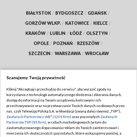
BIAŁYSTOK
/
BYDGOSZCZ
/
GDAŃSK
/
GORZÓW WLKP.
/
KATOWICE
/
KIELCE
/
KRAKÓW
/
LUBLIN
/
ŁÓDŹ
/
OLSZTYN
/
OPOLE
/
POZNAŃ
/
RZESZÓW
/
SZCZECIN
/
WARSZAWA
/
WROCŁAW
Szanujemy Twoją prywatność
Dołącz do nas:
Kliknij "Akceptuję i przechodzę do serwisu", aby wyrazić zgody na
korzystanie z technologii automatycznego śledzenia i zbierania danych,
TVP
dostęp do informacji na Twoim urządzeniu końcowym i ich
Abonament TVP
przechowywanie oraz na przetwarzanie Twoich danych osobowych przez
Regulamin TVP
nas, czyli Telewizję Polską S.A. w likwidacji (zwaną dalej również „TVP”),
Emisja w TVP
Polityka prywatności
Zaufanych Partnerów z IAB* (1201 firm)
oraz pozostałych
Zaufanych
Partnerów TVP (93 firm)
, w celach marketingowych (w tym do
Centrum informacji TVP
Moje zgody
zautomatyzowanego dopasowania reklam do Twoich zainteresowań i
mierzenia ich skuteczności) i pozostałych, które wskazujemy poniżej, a
Naziemna Telewizja Cyfrowa
Pomoc