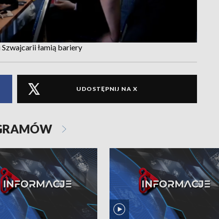
i Szwajcarii łamią bariery
UDOSTĘPNIJ NA X
OGRAMÓW