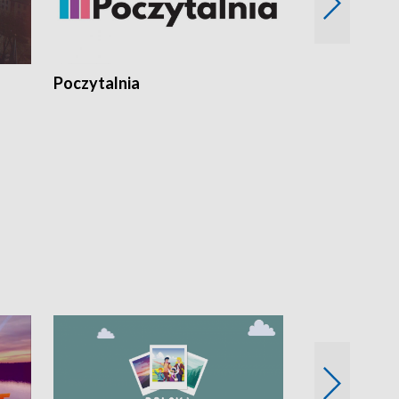
Poczytalnia
Koncerty TV