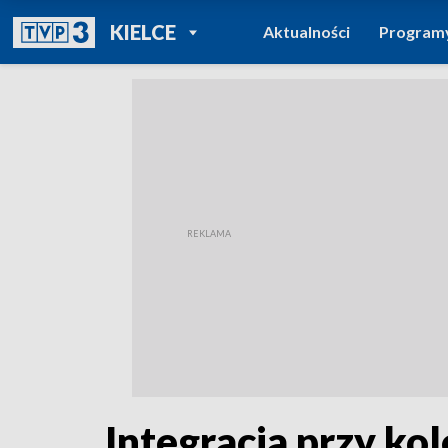
POWRÓT DO
KIELCE
Aktualności
Program
TVP REGIONY
Integracja przy kol