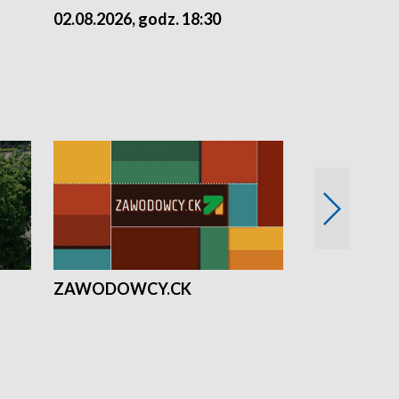
02.08.2026, godz. 18:30
01.08.2026, 
ZAWODOWCY.CK
Solidarni z U