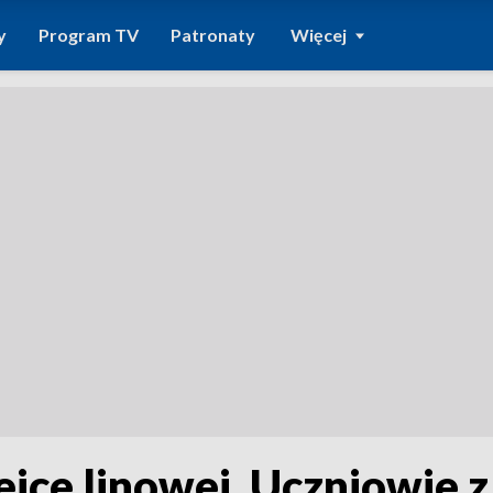
y
Program TV
Patronaty
Więcej
ejce linowej. Uczniowie z 