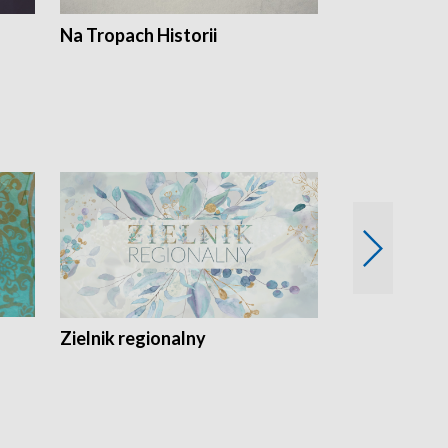
Na Tropach Historii
Szept ziemi
Zielnik regionalny
EkoLogiczni