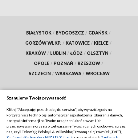
BIAŁYSTOK
/
BYDGOSZCZ
/
GDAŃSK
/
GORZÓW WLKP.
/
KATOWICE
/
KIELCE
/
KRAKÓW
/
LUBLIN
/
ŁÓDŹ
/
OLSZTYN
/
OPOLE
/
POZNAŃ
/
RZESZÓW
/
SZCZECIN
/
WARSZAWA
/
WROCŁAW
Szanujemy Twoją prywatność
Dołącz do nas:
Kliknij "Akceptuję i przechodzę do serwisu", aby wyrazić zgody na
korzystanie z technologii automatycznego śledzenia i zbierania danych,
TVP
dostęp do informacji na Twoim urządzeniu końcowym i ich
Abonament TVP
przechowywanie oraz na przetwarzanie Twoich danych osobowych przez
Regulamin TVP
nas, czyli Telewizję Polską S.A. w likwidacji (zwaną dalej również „TVP”),
Emisja w TVP
Zaufanych Partnerów z IAB* (1201 firm)
oraz pozostałych
Zaufanych
Polityka prywatności