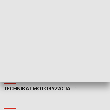
KULTURA I SZTUKA
Informator kulturalny
Drzwi do kult
TECHNIKA I MOTORYZACJA