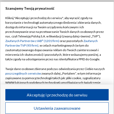
Szanujemy Twoją prywatność
Dołącz do nas:
Kliknij "Akceptuję i przechodzę do serwisu", aby wyrazić zgody na
korzystanie z technologii automatycznego śledzenia i zbierania danych,
TVP
dostęp do informacji na Twoim urządzeniu końcowym i ich
Abonament TVP
przechowywanie oraz na przetwarzanie Twoich danych osobowych przez
Regulamin TVP
nas, czyli Telewizję Polską S.A. w likwidacji (zwaną dalej również „TVP”),
Emisja w TVP
Zaufanych Partnerów z IAB* (1201 firm)
oraz pozostałych
Zaufanych
Polityka prywatności
Partnerów TVP (93 firm)
, w celach marketingowych (w tym do
Centrum informacji TVP
Moje zgody
zautomatyzowanego dopasowania reklam do Twoich zainteresowań i
mierzenia ich skuteczności) i pozostałych, które wskazujemy poniżej, a
Naziemna Telewizja Cyfrowa
Pomoc
także zgody na udostępnianie przez nas identyfikatora PPID do Google.
Sklep TVP
Biuro reklamy
Twoje dane osobowe zbierane podczas odwiedzania przez Ciebie naszych
Rada Programowa
poszczególnych serwisów
zwanych dalej „Portalem”, w tym informacje
Kontakt
zapisywane za pomocą technologii takich jak: pliki cookie, sygnalizatory
System NOS
WWW lub innych podobnych technologii umożliwiających świadczenie
dopasowanych i bezpiecznych usług, personalizację treści oraz reklam,
Informacje o nadawcy
Kanały
udostępnianie funkcji mediów społecznościowych oraz analizowanie
Akceptuję i przechodzę do serwisu
ruchu w Internecie.
Program dla prasy
©2026 Telewizja Polska S.A. w likwidacji
Biuro Reklamy
Twoje dane osobowe zbierane podczas odwiedzania przez Ciebie
Ustawienia zaawansowane
poszczególnych serwisów
na Portalu, takie jak adresy IP, identyfikatory
Ogłoszenie przetargowe