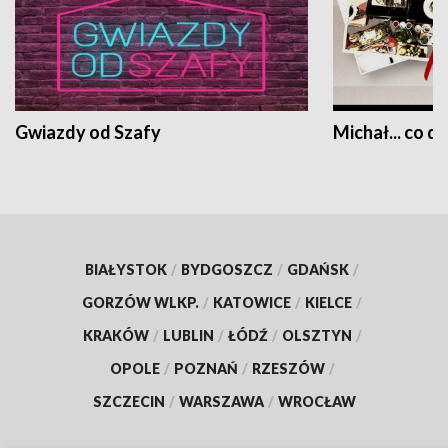
Gwiazdy od Szafy
Michał... co dz
BIAŁYSTOK
/
BYDGOSZCZ
/
GDAŃSK
/
GORZÓW WLKP.
/
KATOWICE
/
KIELCE
/
KRAKÓW
/
LUBLIN
/
ŁÓDŹ
/
OLSZTYN
/
OPOLE
/
POZNAŃ
/
RZESZÓW
/
SZCZECIN
/
WARSZAWA
/
WROCŁAW