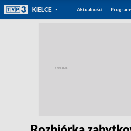
POWRÓT DO
KIELCE
Aktualności
Program
TVP REGIONY
Rozbiórka zabytko