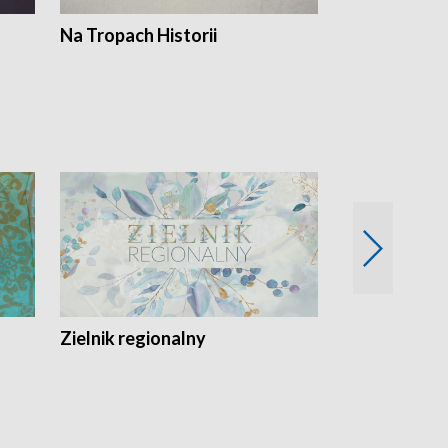
Na Tropach Historii
Szept ziemi
Zielnik regionalny
EkoLogiczni