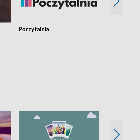
Poczytalnia
Koncerty TV