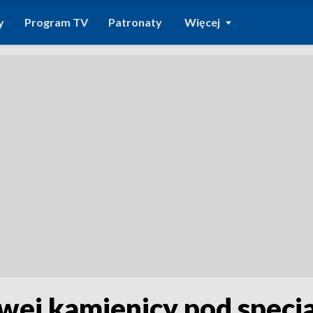
y
Program TV
Patronaty
Więcej
wej kamienicy pod specj