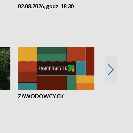
02.08.2026, godz. 18:30
01.08.2026, 
ZAWODOWCY.CK
Solidarni z U