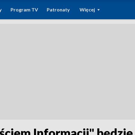
y
Program TV
Patronaty
Więcej
em Informacji" będzie A