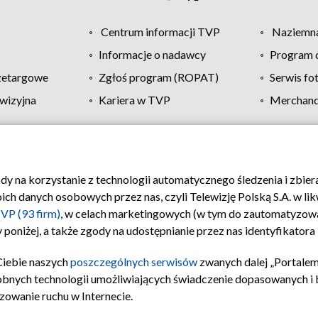
Centrum informacji TVP
Naziemna
Informacje o nadawcy
Program d
zetargowe
Zgłoś program (ROPAT)
Serwis fo
wizyjna
Kariera w TVP
Merchandi
Polityka prywatności
Moje zgody
Pomoc
Biuro re
ody na korzystanie z technologii automatycznego śledzenia i zbie
 danych osobowych przez nas, czyli Telewizję Polską S.A. w likw
VP (93 firm)
, w celach marketingowych (w tym do zautomatyzow
 poniżej, a także zgody na udostępnianie przez nas identyfikator
Ciebie naszych
poszczególnych serwisów
zwanych dalej „Portalem
obnych technologii umożliwiających świadczenie dopasowanych i be
zowanie ruchu w Internecie.