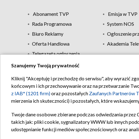
Abonament TVP
Emisja w TVP
Rada Programowa
System NOS
Biuro Reklamy
Ogłoszenie pr
Oferta Handlowa
Akademia Tele
Telegazeta ogłoszenia
Szanujemy Twoją prywatność
Regulamin TVP
Kliknij "Akceptuję i przechodzę do serwisu", aby wyrazić zg
końcowym i ich przechowywanie oraz na przetwarzanie Twoich
z IAB* (1201 firm)
oraz pozostałych
Zaufanych Partnerów T
mierzenia ich skuteczności) i pozostałych, które wskazujemy
Twoje dane osobowe zbierane podczas odwiedzania przez 
takich jak: pliki cookie, sygnalizatory WWW lub innych pod
udostępnianie funkcji mediów społecznościowych oraz anali