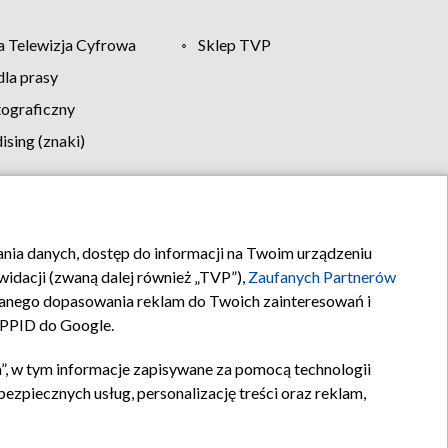
 Telewizja Cyfrowa
Sklep TVP
la prasy
tograficzny
sing (znaki)
klamy
Kontakt
rania danych, dostęp do informacji na Twoim urządzeniu
idacji (zwaną dalej również „TVP”),
Zaufanych Partnerów
anego dopasowania reklam do Twoich zainteresowań i
a PPID do Google.
”, w tym informacje zapisywane za pomocą technologii
zpiecznych usług, personalizację treści oraz reklam,