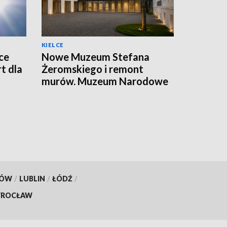
KIELCE
ce
Nowe Muzeum Stefana
t dla
Żeromskiego i remont
murów. Muzeum Narodowe
realizuje dwie duże
inwestycje
KÓW
/
LUBLIN
/
ŁÓDŹ
/
ROCŁAW