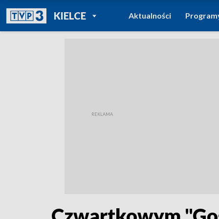
POWRÓT DO
KIELCE
Aktualności
Program
TVP REGIONY
Czwartkowym "Gości