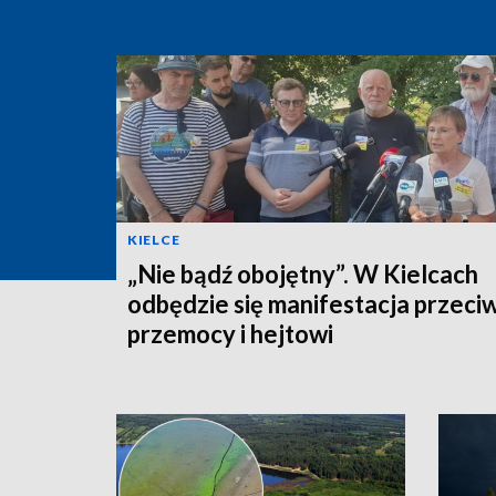
KIELCE
„Nie bądź obojętny”. W Kielcach
odbędzie się manifestacja przeci
przemocy i hejtowi