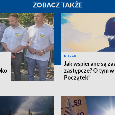
ZOBACZ TAKŻE
KIELCE
Jak wspierane są z
wko
zastępcze? O tym w
Początek”