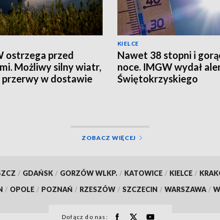
KIELCE
 ostrzega przed
Nawet 38 stopni i gorą
mi. Możliwy silny wiatr,
noce. IMGW wydał aler
i przerwy w dostawie
Świętokrzyskiego
ZOBACZ WIĘCEJ
SZCZ
/
GDAŃSK
/
GORZÓW WLKP.
/
KATOWICE
/
KIELCE
/
KRA
N
/
OPOLE
/
POZNAŃ
/
RZESZÓW
/
SZCZECIN
/
WARSZAWA
/
W
Dołącz do nas: