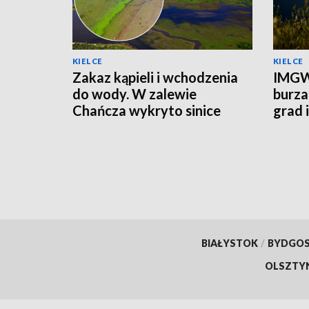
KIELCE
KIELCE
Zakaz kąpieli i wchodzenia
IMGW
do wody. W zalewie
burza
Chańcza wykryto sinice
grad 
prądu
BIAŁYSTOK
/
BYDGO
OLSZTY