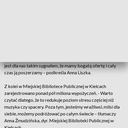
Najczęściej i najchętniej sięgamy po kryminały i powieści
obyczajowe. Zainteresowaniem cieszą się też książki
historyczne i opowieści o ludziach.
Czytelnicy coraz częściej korzystają też z bibliotek. W
Wojewódzkiej Bibliotece Publicznej w ubiegłym roku
odnotowano ponad 1,2 miliona udostępnień. Jest to o 270
tysięcy więcej niż w 2023 roku. - Każdy zadowolony czytelnik
jest dla nas takim sygnałem, że mamy bogatą ofertę i cały
czas ją poszerzamy – podkreśla Anna Liszka.
Z kolei w Miejskiej Bibliotece Publicznej w Kielcach
zarejestrowano ponad pół miliona wypożyczeń. - Warto
czytać dlatego, że to redukuje poziom stresu częściej niż
muzyka czy spacery. Poza tym, jesteśmy wrażliwsi, milsi dla
siebie, możemy podróżować po całym świecie – tłumaczy
Anna Żmudzińska, dyr. Miejskiej Biblioteki Publicznej w
Kielcach.