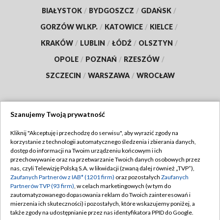
BIAŁYSTOK
/
BYDGOSZCZ
/
GDAŃSK
/
GORZÓW WLKP.
/
KATOWICE
/
KIELCE
/
KRAKÓW
/
LUBLIN
/
ŁÓDŹ
/
OLSZTYN
/
OPOLE
/
POZNAŃ
/
RZESZÓW
/
SZCZECIN
/
WARSZAWA
/
WROCŁAW
Szanujemy Twoją prywatność
Dołącz do nas:
Kliknij "Akceptuję i przechodzę do serwisu", aby wyrazić zgody na
korzystanie z technologii automatycznego śledzenia i zbierania danych,
TVP
dostęp do informacji na Twoim urządzeniu końcowym i ich
Abonament TVP
przechowywanie oraz na przetwarzanie Twoich danych osobowych przez
Regulamin TVP
nas, czyli Telewizję Polską S.A. w likwidacji (zwaną dalej również „TVP”),
Emisja w TVP
Polityka prywatności
Zaufanych Partnerów z IAB* (1201 firm)
oraz pozostałych
Zaufanych
Partnerów TVP (93 firm)
, w celach marketingowych (w tym do
Centrum informacji TVP
Moje zgody
zautomatyzowanego dopasowania reklam do Twoich zainteresowań i
mierzenia ich skuteczności) i pozostałych, które wskazujemy poniżej, a
Naziemna Telewizja Cyfrowa
Pomoc
także zgody na udostępnianie przez nas identyfikatora PPID do Google.