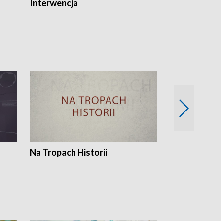
Interwencja
Fakty i Opin
Na Tropach Historii
Szept ziemi