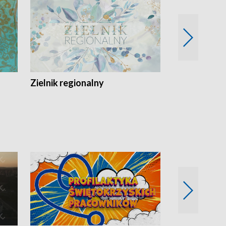
Zielnik regionalny
EkoLogiczni