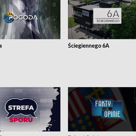
a
Ściegiennego 6A