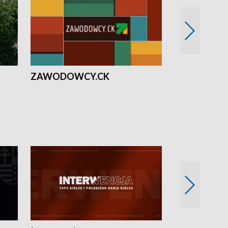
ZAWODOWCY.CK
Solidarni z U