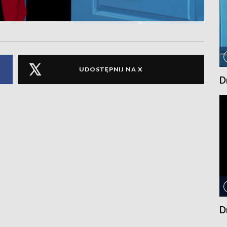
UDOSTĘPNIJ NA X
D
D