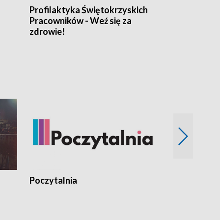
Profilaktyka Świętokrzyskich
Misja: Pacjen
Pracowników - Weź się za
zdrowie!
Poczytalnia
Koncerty TV