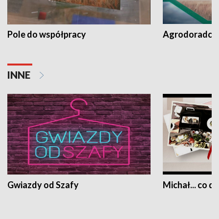
Pole do współpracy
Agrodoradcy 
INNE
Gwiazdy od Szafy
Michał... co dz