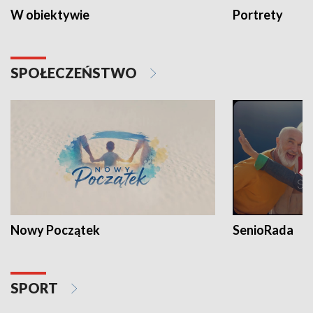
W obiektywie
Portrety
SPOŁECZEŃSTWO
Nowy Początek
SenioRada
SPORT