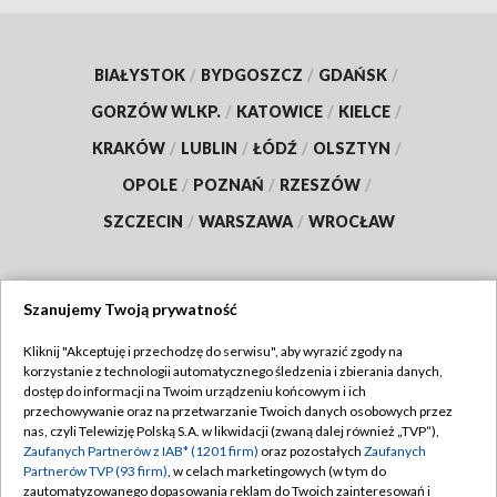
BIAŁYSTOK
/
BYDGOSZCZ
/
GDAŃSK
/
GORZÓW WLKP.
/
KATOWICE
/
KIELCE
/
KRAKÓW
/
LUBLIN
/
ŁÓDŹ
/
OLSZTYN
/
OPOLE
/
POZNAŃ
/
RZESZÓW
/
SZCZECIN
/
WARSZAWA
/
WROCŁAW
Szanujemy Twoją prywatność
Dołącz do nas:
Kliknij "Akceptuję i przechodzę do serwisu", aby wyrazić zgody na
korzystanie z technologii automatycznego śledzenia i zbierania danych,
TVP
dostęp do informacji na Twoim urządzeniu końcowym i ich
Abonament TVP
przechowywanie oraz na przetwarzanie Twoich danych osobowych przez
Regulamin TVP
nas, czyli Telewizję Polską S.A. w likwidacji (zwaną dalej również „TVP”),
Emisja w TVP
Zaufanych Partnerów z IAB* (1201 firm)
oraz pozostałych
Zaufanych
Polityka prywatności
Partnerów TVP (93 firm)
, w celach marketingowych (w tym do
Centrum informacji TVP
Moje zgody
zautomatyzowanego dopasowania reklam do Twoich zainteresowań i