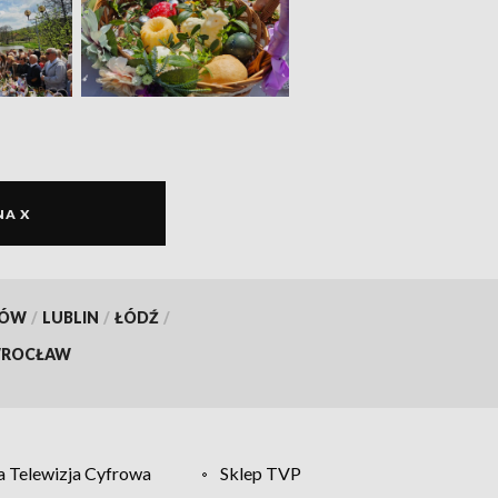
NA X
KÓW
/
LUBLIN
/
ŁÓDŹ
/
ROCŁAW
 Telewizja Cyfrowa
Sklep TVP