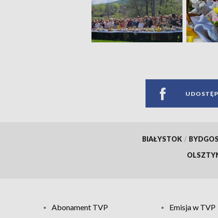
UDOSTĘP
BIAŁYSTOK
/
BYDGO
OLSZTY
Abonament TVP
Emisja w TVP