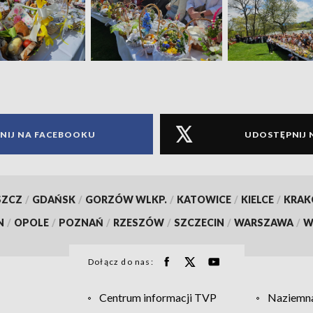
NIJ NA FACEBOOKU
UDOSTĘPNIJ 
SZCZ
/
GDAŃSK
/
GORZÓW WLKP.
/
KATOWICE
/
KIELCE
/
KRA
N
/
OPOLE
/
POZNAŃ
/
RZESZÓW
/
SZCZECIN
/
WARSZAWA
/
W
Dołącz do nas:
Centrum informacji TVP
Naziemna