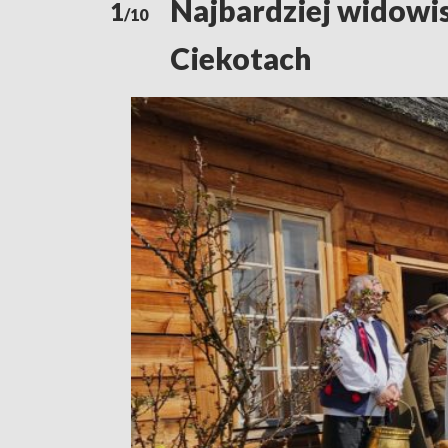
Najbardziej widowi
1
/10
Ciekotach