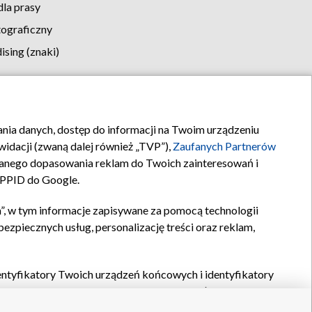
la prasy
tograficzny
sing (znaki)
klamy
Kontakt
rania danych, dostęp do informacji na Twoim urządzeniu
idacji (zwaną dalej również „TVP”),
Zaufanych Partnerów
anego dopasowania reklam do Twoich zainteresowań i
a PPID do Google.
”, w tym informacje zapisywane za pomocą technologii
zpiecznych usług, personalizację treści oraz reklam,
identyfikatory Twoich urządzeń końcowych i identyfikatory
P,
Zaufanych Partnerów z IAB
oraz pozostałych
Zaufanych
 wyboru podstawowych reklam, wyboru spersonalizowanych