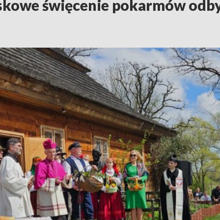
skowe święcenie pokarmów odby