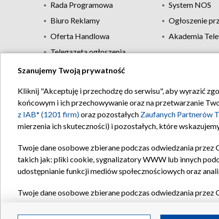
Rada Programowa
System NOS
Biuro Reklamy
Ogłoszenie pr
Oferta Handlowa
Akademia Tele
Telegazeta ogłoszenia
Szanujemy Twoją prywatność
Regulamin TVP
Kliknij "Akceptuję i przechodzę do serwisu", aby wyrazić zg
końcowym i ich przechowywanie oraz na przetwarzanie Twoich
z IAB* (1201 firm)
oraz pozostałych
Zaufanych Partnerów T
mierzenia ich skuteczności) i pozostałych, które wskazujemy
Twoje dane osobowe zbierane podczas odwiedzania przez 
takich jak: pliki cookie, sygnalizatory WWW lub innych pod
udostępnianie funkcji mediów społecznościowych oraz anali
Twoje dane osobowe zbierane podczas odwiedzania przez 
plików cookie, informacje o Twoich wyszukiwaniach w serwi
Partnerów TVP
dla realizacji następujących celów i funkc