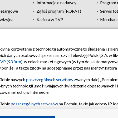
Informacje o nadawcy
Program d
zetargowe
Zgłoś program (ROPAT)
Serwis fo
wizyjna
Kariera w TVP
Merchandi
Polityka prywatności
Moje zgody
Pomoc
Biuro re
ody na korzystanie z technologii automatycznego śledzenia i zbie
 danych osobowych przez nas, czyli Telewizję Polską S.A. w likw
VP (93 firm)
, w celach marketingowych (w tym do zautomatyzow
 poniżej, a także zgody na udostępnianie przez nas identyfikator
Ciebie naszych
poszczególnych serwisów
zwanych dalej „Portalem
obnych technologii umożliwiających świadczenie dopasowanych i be
zowanie ruchu w Internecie.
Ciebie
poszczególnych serwisów
na Portalu, takie jak adresy IP, 
sach Portalu czy historia odwiedzin będą przetwarzane przez TV
ji: przechowywania informacji na urządzeniu lub dostęp do nich,
©2026 Telewizja Polska S.A. w likwidacji