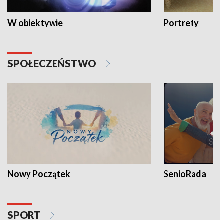
W obiektywie
Portrety
SPOŁECZEŃSTWO
Nowy Początek
SenioRada
SPORT