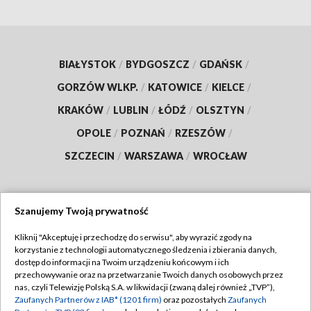
BIAŁYSTOK
/
BYDGOSZCZ
/
GDAŃSK
/
GORZÓW WLKP.
/
KATOWICE
/
KIELCE
/
KRAKÓW
/
LUBLIN
/
ŁÓDŹ
/
OLSZTYN
/
OPOLE
/
POZNAŃ
/
RZESZÓW
/
SZCZECIN
/
WARSZAWA
/
WROCŁAW
Szanujemy Twoją prywatność
Dołącz do nas:
Kliknij "Akceptuję i przechodzę do serwisu", aby wyrazić zgody na
korzystanie z technologii automatycznego śledzenia i zbierania danych,
TVP
dostęp do informacji na Twoim urządzeniu końcowym i ich
Abonament TVP
przechowywanie oraz na przetwarzanie Twoich danych osobowych przez
Regulamin TVP
nas, czyli Telewizję Polską S.A. w likwidacji (zwaną dalej również „TVP”),
Emisja w TVP
Zaufanych Partnerów z IAB* (1201 firm)
oraz pozostałych
Zaufanych
Polityka prywatności