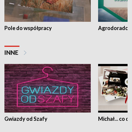
Pole do współpracy
Agrodoradcy 
INNE
Gwiazdy od Szafy
Michał... co dz