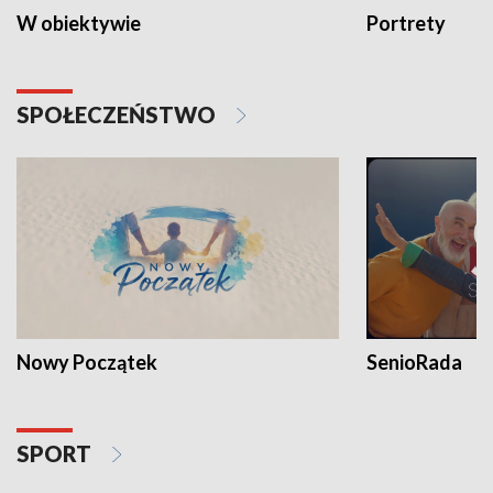
W obiektywie
Portrety
SPOŁECZEŃSTWO
Nowy Początek
SenioRada
SPORT