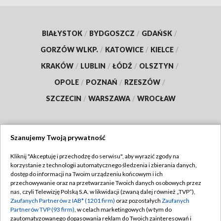
BIAŁYSTOK
/
BYDGOSZCZ
/
GDAŃSK
/
GORZÓW WLKP.
/
KATOWICE
/
KIELCE
/
KRAKÓW
/
LUBLIN
/
ŁÓDŹ
/
OLSZTYN
/
OPOLE
/
POZNAŃ
/
RZESZÓW
/
SZCZECIN
/
WARSZAWA
/
WROCŁAW
Szanujemy Twoją prywatność
Dołącz do nas:
Kliknij "Akceptuję i przechodzę do serwisu", aby wyrazić zgody na
korzystanie z technologii automatycznego śledzenia i zbierania danych,
TVP
dostęp do informacji na Twoim urządzeniu końcowym i ich
Abonament TVP
przechowywanie oraz na przetwarzanie Twoich danych osobowych przez
Regulamin TVP
nas, czyli Telewizję Polską S.A. w likwidacji (zwaną dalej również „TVP”),
Emisja w TVP
Zaufanych Partnerów z IAB* (1201 firm)
oraz pozostałych
Zaufanych
Polityka prywatności
Partnerów TVP (93 firm)
, w celach marketingowych (w tym do
Centrum informacji TVP
Moje zgody
zautomatyzowanego dopasowania reklam do Twoich zainteresowań i