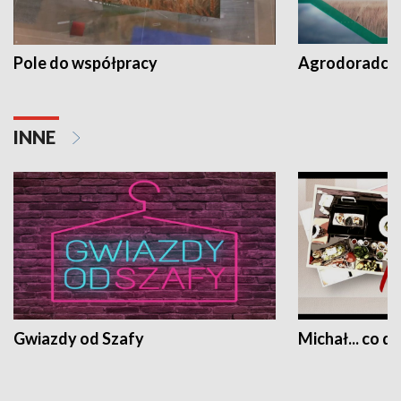
Pole do współpracy
Agrodoradcy 
INNE
Gwiazdy od Szafy
Michał... co dz