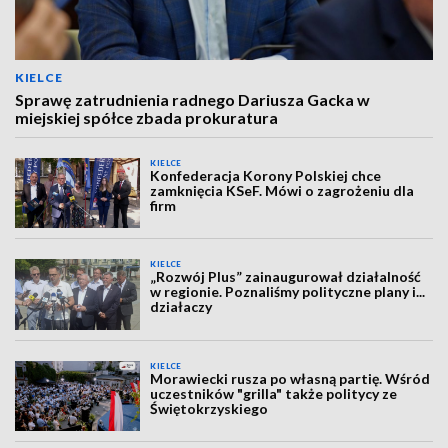
KIELCE
Sprawę zatrudnienia radnego Dariusza Gacka w
miejskiej spółce zbada prokuratura
KIELCE
Konfederacja Korony Polskiej chce
zamknięcia KSeF. Mówi o zagrożeniu dla
firm
KIELCE
„Rozwój Plus” zainaugurował działalność
w regionie. Poznaliśmy polityczne plany i...
działaczy
KIELCE
Morawiecki rusza po własną partię. Wśród
uczestników "grilla" także politycy ze
Świętokrzyskiego