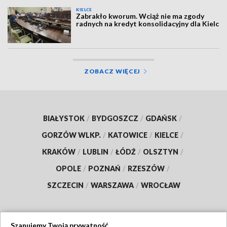
KIELCE
Zabrakło kworum. Wciąż nie ma zgody
radnych na kredyt konsolidacyjny dla Kielc
ZOBACZ WIĘCEJ
BIAŁYSTOK
/
BYDGOSZCZ
/
GDAŃSK
/
GORZÓW WLKP.
/
KATOWICE
/
KIELCE
/
KRAKÓW
/
LUBLIN
/
ŁÓDŹ
/
OLSZTYN
/
OPOLE
/
POZNAŃ
/
RZESZÓW
/
SZCZECIN
/
WARSZAWA
/
WROCŁAW
Szanujemy Twoją prywatność