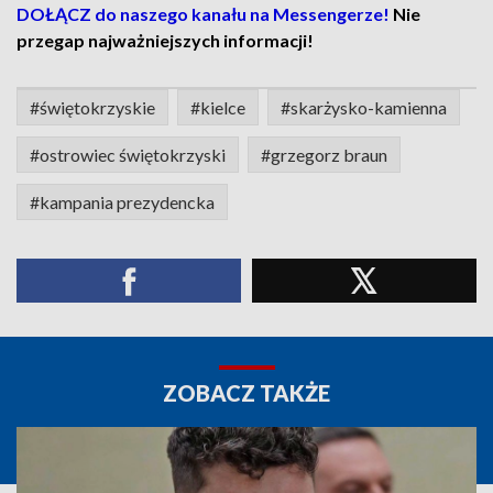
DOŁĄCZ do naszego kanału na Messengerze!
Nie
przegap najważniejszych informacji!
#świętokrzyskie
#kielce
#skarżysko-kamienna
#ostrowiec świętokrzyski
#grzegorz braun
#kampania prezydencka
ZOBACZ TAKŻE