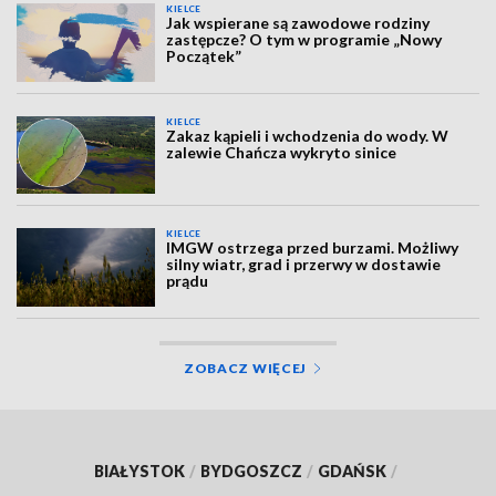
KIELCE
Jak wspierane są zawodowe rodziny
zastępcze? O tym w programie „Nowy
Początek”
KIELCE
Zakaz kąpieli i wchodzenia do wody. W
zalewie Chańcza wykryto sinice
KIELCE
IMGW ostrzega przed burzami. Możliwy
silny wiatr, grad i przerwy w dostawie
prądu
ZOBACZ WIĘCEJ
BIAŁYSTOK
/
BYDGOSZCZ
/
GDAŃSK
/