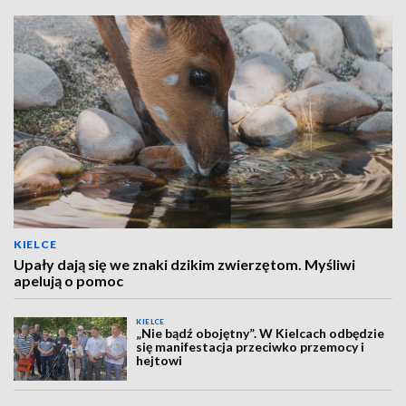
KIELCE
Upały dają się we znaki dzikim zwierzętom. Myśliwi
apelują o pomoc
KIELCE
„Nie bądź obojętny”. W Kielcach odbędzie
się manifestacja przeciwko przemocy i
hejtowi