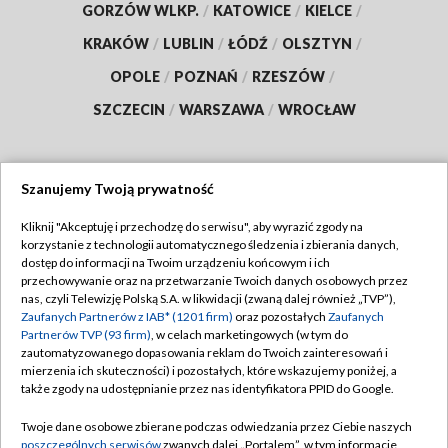
GORZÓW WLKP.
/
KATOWICE
/
KIELCE
/
KRAKÓW
/
LUBLIN
/
ŁÓDŹ
/
OLSZTYN
/
OPOLE
/
POZNAŃ
/
RZESZÓW
/
SZCZECIN
/
WARSZAWA
/
WROCŁAW
Szanujemy Twoją prywatność
Dołącz do nas:
Kliknij "Akceptuję i przechodzę do serwisu", aby wyrazić zgody na
korzystanie z technologii automatycznego śledzenia i zbierania danych,
TVP
dostęp do informacji na Twoim urządzeniu końcowym i ich
Abonament TVP
przechowywanie oraz na przetwarzanie Twoich danych osobowych przez
Regulamin TVP
nas, czyli Telewizję Polską S.A. w likwidacji (zwaną dalej również „TVP”),
Emisja w TVP
Polityka prywatności
Zaufanych Partnerów z IAB* (1201 firm)
oraz pozostałych
Zaufanych
Partnerów TVP (93 firm)
, w celach marketingowych (w tym do
Centrum informacji TVP
Moje zgody
zautomatyzowanego dopasowania reklam do Twoich zainteresowań i
mierzenia ich skuteczności) i pozostałych, które wskazujemy poniżej, a
Naziemna Telewizja Cyfrowa
Pomoc
także zgody na udostępnianie przez nas identyfikatora PPID do Google.
Sklep TVP
Biuro reklamy
Twoje dane osobowe zbierane podczas odwiedzania przez Ciebie naszych
Rada Programowa
Kontakt
poszczególnych serwisów
zwanych dalej „Portalem”, w tym informacje