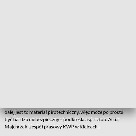
lasów, jakim jest granat moździerzowy produkcji radzieckiej
kaliber 82. – tłumaczy Mateusz Kwiatek ze Świętokrzyskiej
Grupy Eksploracyjnej.
Takich niewybuchów w Lechówku dziś odkryto jeszcze kilka.
Lasy w gminie Łagów obfitują w pozostałości z czasów II
wojny światowej. - Były tu miejsca przeznaczone dla
żołnierzy. Obok znajdują się ziemianki, okopy, umocnienia z
czasów II wojny światowej – dodaje Mateusz Kwiatek.
ŚGE prowadzi poszukiwania za zgodą Lasów Państwowych.
Mateusz Kwiatek o znalezionych przedmiotach od razu
powiadomił służby. Na miejscu pojawili się policjanci i
saperzy, którzy zabezpieczyli niebezpieczne odkrycie. -
Pomimo tego, że jest to stary przedmiot i dość zardzewiały
dalej jest to materiał pirotechniczny, więc może po prostu
być bardzo niebezpieczny – podkreśla asp. sztab. Artur
Majchrzak, zespół prasowy KWP w Kielcach.