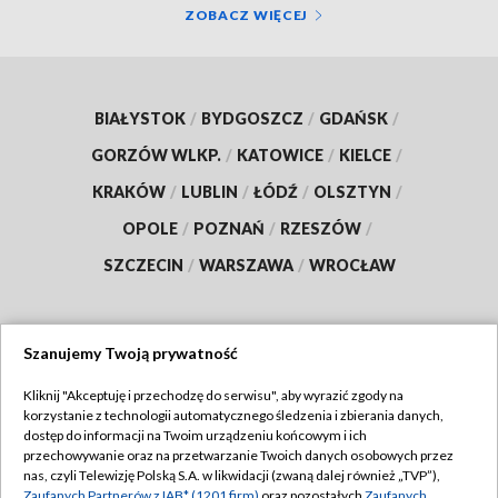
ZOBACZ WIĘCEJ
BIAŁYSTOK
/
BYDGOSZCZ
/
GDAŃSK
/
GORZÓW WLKP.
/
KATOWICE
/
KIELCE
/
KRAKÓW
/
LUBLIN
/
ŁÓDŹ
/
OLSZTYN
/
OPOLE
/
POZNAŃ
/
RZESZÓW
/
SZCZECIN
/
WARSZAWA
/
WROCŁAW
Szanujemy Twoją prywatność
Dołącz do nas:
Kliknij "Akceptuję i przechodzę do serwisu", aby wyrazić zgody na
korzystanie z technologii automatycznego śledzenia i zbierania danych,
TVP
dostęp do informacji na Twoim urządzeniu końcowym i ich
Abonament TVP
przechowywanie oraz na przetwarzanie Twoich danych osobowych przez
Regulamin TVP
nas, czyli Telewizję Polską S.A. w likwidacji (zwaną dalej również „TVP”),
Emisja w TVP
Polityka prywatności
Zaufanych Partnerów z IAB* (1201 firm)
oraz pozostałych
Zaufanych