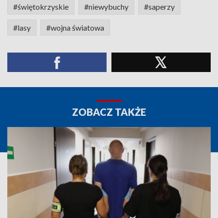
#świętokrzyskie
#niewybuchy
#saperzy
#lasy
#wojna światowa
ZOBACZ TAKŻE