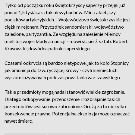
Tylko od początku roku świętokrzyscy saperzy przejęli już
ponad 1,5 tysiąca sztuk niewybuchów. Min, rakiet, czy
pocisków artyleryjskich. - Województwo świętokrzyskie jest
ciężkim rejonem. Przyczółek sandomierski, województwo
zalesione, partyzantka. Ze względu na zalesienie Niemcy
mieli tu swoje składy amunicji – mówi st. sierż. sztab. Robert
Krasowski, dowódca patrolu saperskiego.
Czasami odkrycia są bardzo nietypowe, jak to koło Stopnicy,
jak amunicja do tzw. ryczącej krowy - czyli niemieckich
wyrzutni używanych podczas powstania warszawskiego.
Takie przedmioty mogą nadal stanowić wielkie zagrożenie.
Dlatego odkopywanie, przenoszenie i rozbrajanie takich
przedmiotów jest surowo zabronione. Grożą za to nie tylko
konsekwencje prawne. Potencjalna eksplozja może oznaczać
nawet śmierć.