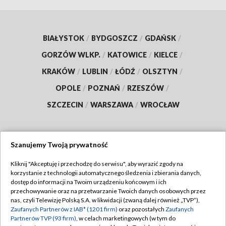
BIAŁYSTOK
/
BYDGOSZCZ
/
GDAŃSK
/
GORZÓW WLKP.
/
KATOWICE
/
KIELCE
/
KRAKÓW
/
LUBLIN
/
ŁÓDŹ
/
OLSZTYN
/
OPOLE
/
POZNAŃ
/
RZESZÓW
/
SZCZECIN
/
WARSZAWA
/
WROCŁAW
Szanujemy Twoją prywatność
Dołącz do nas:
Kliknij "Akceptuję i przechodzę do serwisu", aby wyrazić zgody na
korzystanie z technologii automatycznego śledzenia i zbierania danych,
TVP
dostęp do informacji na Twoim urządzeniu końcowym i ich
Abonament TVP
przechowywanie oraz na przetwarzanie Twoich danych osobowych przez
Regulamin TVP
nas, czyli Telewizję Polską S.A. w likwidacji (zwaną dalej również „TVP”),
Emisja w TVP
Polityka prywatności
Zaufanych Partnerów z IAB* (1201 firm)
oraz pozostałych
Zaufanych
Partnerów TVP (93 firm)
, w celach marketingowych (w tym do
Centrum informacji TVP