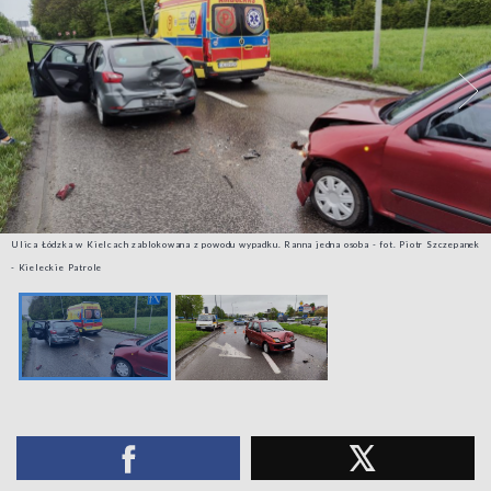
Ulica Łódzka w Kielcach zablokowana z powodu wypadku. Ranna jedna osoba - fot. Piotr Szczepanek
- Kieleckie Patrole