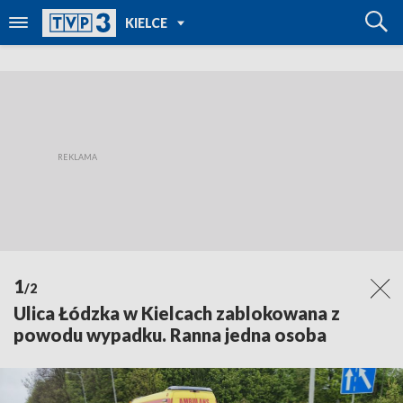
POWRÓT DO
KIELCE
TVP REGIONY
1
/2
Ulica Łódzka w Kielcach zablokowana z
powodu wypadku. Ranna jedna osoba