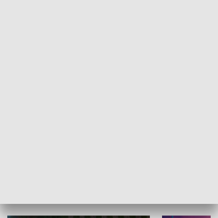
Informator kulturalny
Drzwi do kult
TECHNIKA I MOTORYZACJA
WYPOCZYNEK I REKREACJA