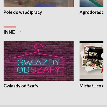
Pole do współpracy
Agrodoradcy 
INNE
Gwiazdy od Szafy
Michał... co dz