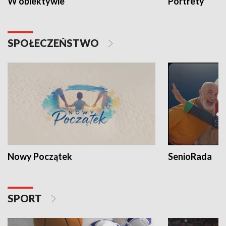
W obiektywie
Portrety
SPOŁECZEŃSTWO
Nowy Początek
SenioRada
SPORT