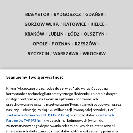
BIAŁYSTOK
/
BYDGOSZCZ
/
GDAŃSK
/
GORZÓW WLKP.
/
KATOWICE
/
KIELCE
/
KRAKÓW
/
LUBLIN
/
ŁÓDŹ
/
OLSZTYN
/
OPOLE
/
POZNAŃ
/
RZESZÓW
/
SZCZECIN
/
WARSZAWA
/
WROCŁAW
Szanujemy Twoją prywatność
Dołącz do nas:
Kliknij "Akceptuję i przechodzę do serwisu", aby wyrazić zgody na
korzystanie z technologii automatycznego śledzenia i zbierania danych,
TVP
dostęp do informacji na Twoim urządzeniu końcowym i ich
Abonament TVP
przechowywanie oraz na przetwarzanie Twoich danych osobowych przez
Regulamin TVP
nas, czyli Telewizję Polską S.A. w likwidacji (zwaną dalej również „TVP”),
Emisja w TVP
Zaufanych Partnerów z IAB* (1201 firm)
oraz pozostałych
Zaufanych
Polityka prywatności
Partnerów TVP (93 firm)
, w celach marketingowych (w tym do
Centrum informacji TVP
Moje zgody
zautomatyzowanego dopasowania reklam do Twoich zainteresowań i
mierzenia ich skuteczności) i pozostałych, które wskazujemy poniżej, a