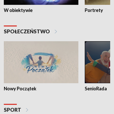
W obiektywie
Portrety
SPOŁECZEŃSTWO
Nowy Początek
SenioRada
SPORT