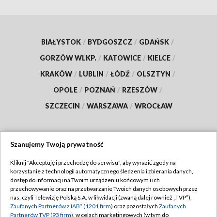
BIAŁYSTOK
/
BYDGOSZCZ
/
GDAŃSK
/
GORZÓW WLKP.
/
KATOWICE
/
KIELCE
/
KRAKÓW
/
LUBLIN
/
ŁÓDŹ
/
OLSZTYN
/
OPOLE
/
POZNAŃ
/
RZESZÓW
/
SZCZECIN
/
WARSZAWA
/
WROCŁAW
Szanujemy Twoją prywatność
Dołącz do nas:
Kliknij "Akceptuję i przechodzę do serwisu", aby wyrazić zgody na
korzystanie z technologii automatycznego śledzenia i zbierania danych,
TVP
dostęp do informacji na Twoim urządzeniu końcowym i ich
Abonament TVP
przechowywanie oraz na przetwarzanie Twoich danych osobowych przez
Regulamin TVP
nas, czyli Telewizję Polską S.A. w likwidacji (zwaną dalej również „TVP”),
Emisja w TVP
Zaufanych Partnerów z IAB* (1201 firm)
oraz pozostałych
Zaufanych
Polityka prywatności
Partnerów TVP (93 firm)
, w celach marketingowych (w tym do