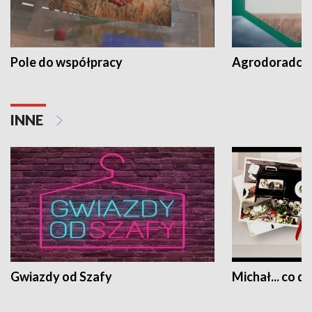
Pole do współpracy
Agrodoradcy 
INNE
Gwiazdy od Szafy
Michał... co dz