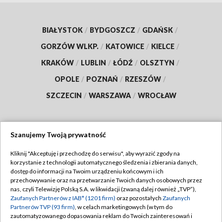
BIAŁYSTOK
/
BYDGOSZCZ
/
GDAŃSK
/
GORZÓW WLKP.
/
KATOWICE
/
KIELCE
/
KRAKÓW
/
LUBLIN
/
ŁÓDŹ
/
OLSZTYN
/
OPOLE
/
POZNAŃ
/
RZESZÓW
/
SZCZECIN
/
WARSZAWA
/
WROCŁAW
Szanujemy Twoją prywatność
Dołącz do nas:
Kliknij "Akceptuję i przechodzę do serwisu", aby wyrazić zgody na
korzystanie z technologii automatycznego śledzenia i zbierania danych,
TVP
dostęp do informacji na Twoim urządzeniu końcowym i ich
Abonament TVP
przechowywanie oraz na przetwarzanie Twoich danych osobowych przez
Regulamin TVP
nas, czyli Telewizję Polską S.A. w likwidacji (zwaną dalej również „TVP”),
Emisja w TVP
Polityka prywatności
Zaufanych Partnerów z IAB* (1201 firm)
oraz pozostałych
Zaufanych
Partnerów TVP (93 firm)
, w celach marketingowych (w tym do
Centrum informacji TVP
Moje zgody
zautomatyzowanego dopasowania reklam do Twoich zainteresowań i