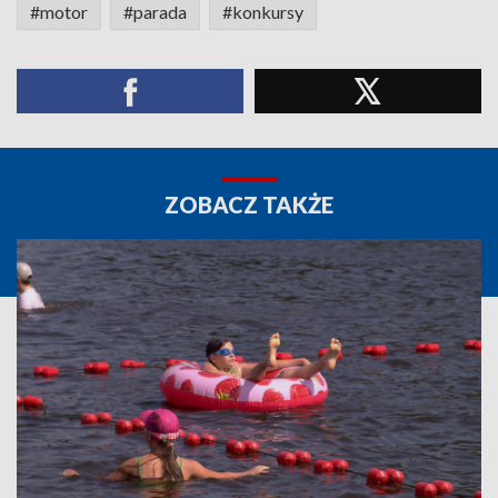
#motor
#parada
#konkursy
ZOBACZ TAKŻE