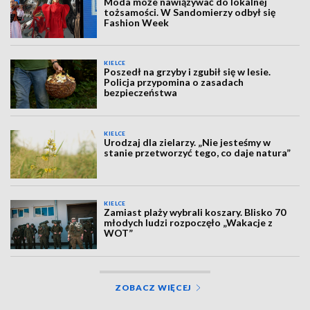
Moda może nawiązywać do lokalnej
tożsamości. W Sandomierzy odbył się
Fashion Week
KIELCE
Poszedł na grzyby i zgubił się w lesie.
Policja przypomina o zasadach
bezpieczeństwa
KIELCE
Urodzaj dla zielarzy. „Nie jesteśmy w
stanie przetworzyć tego, co daje natura”
KIELCE
Zamiast plaży wybrali koszary. Blisko 70
młodych ludzi rozpoczęło „Wakacje z
WOT”
ZOBACZ WIĘCEJ