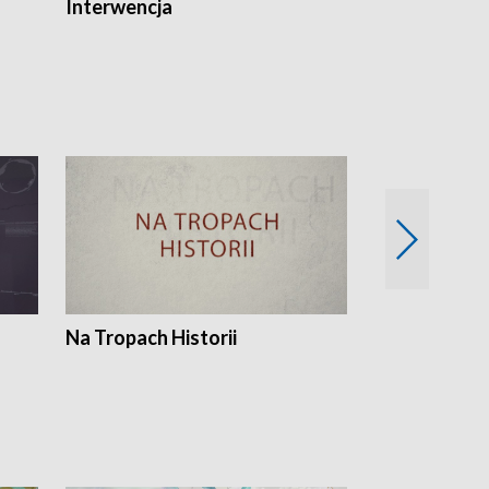
Interwencja
Fakty i Opin
Na Tropach Historii
Szept ziemi