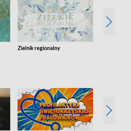
Zielnik regionalny
EkoLogiczni