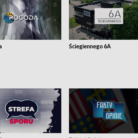
a
Ściegiennego 6A