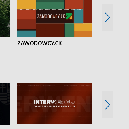
ZAWODOWCY.CK
Solidarni z U