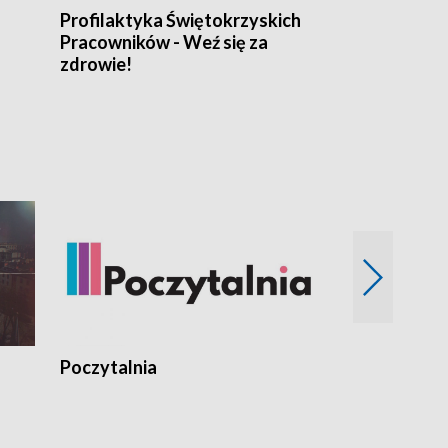
Profilaktyka Świętokrzyskich
Misja: Pacjen
Pracowników - Weź się za
zdrowie!
Poczytalnia
Koncerty TV