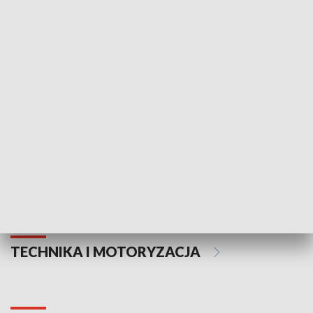
KULTURA I SZTUKA
Informator kulturalny
Drzwi do kult
TECHNIKA I MOTORYZACJA