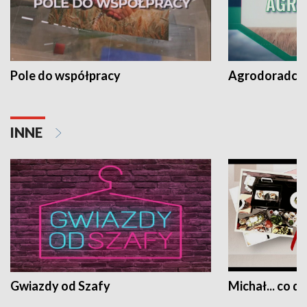
Pole do współpracy
Agrodoradcy 
INNE
Gwiazdy od Szafy
Michał... co dz