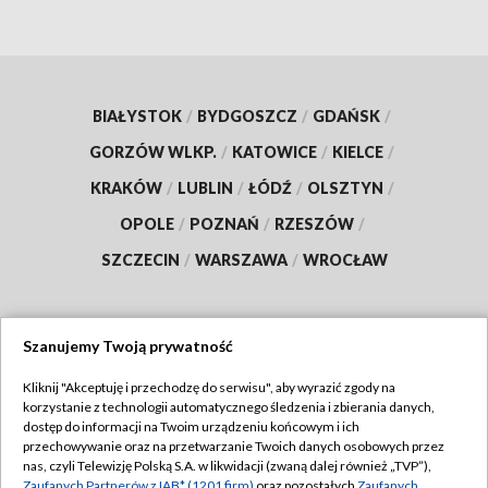
BIAŁYSTOK
/
BYDGOSZCZ
/
GDAŃSK
/
GORZÓW WLKP.
/
KATOWICE
/
KIELCE
/
KRAKÓW
/
LUBLIN
/
ŁÓDŹ
/
OLSZTYN
/
OPOLE
/
POZNAŃ
/
RZESZÓW
/
SZCZECIN
/
WARSZAWA
/
WROCŁAW
Szanujemy Twoją prywatność
Dołącz do nas:
Kliknij "Akceptuję i przechodzę do serwisu", aby wyrazić zgody na
korzystanie z technologii automatycznego śledzenia i zbierania danych,
TVP
dostęp do informacji na Twoim urządzeniu końcowym i ich
Abonament TVP
przechowywanie oraz na przetwarzanie Twoich danych osobowych przez
Regulamin TVP
nas, czyli Telewizję Polską S.A. w likwidacji (zwaną dalej również „TVP”),
Emisja w TVP
Zaufanych Partnerów z IAB* (1201 firm)
oraz pozostałych
Zaufanych
Polityka prywatności