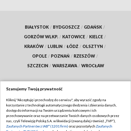
BIAŁYSTOK
/
BYDGOSZCZ
/
GDAŃSK
/
GORZÓW WLKP.
/
KATOWICE
/
KIELCE
/
KRAKÓW
/
LUBLIN
/
ŁÓDŹ
/
OLSZTYN
/
OPOLE
/
POZNAŃ
/
RZESZÓW
/
SZCZECIN
/
WARSZAWA
/
WROCŁAW
Szanujemy Twoją prywatność
Dołącz do nas:
Kliknij "Akceptuję i przechodzę do serwisu", aby wyrazić zgody na
korzystanie z technologii automatycznego śledzenia i zbierania danych,
TVP
dostęp do informacji na Twoim urządzeniu końcowym i ich
Abonament TVP
przechowywanie oraz na przetwarzanie Twoich danych osobowych przez
Regulamin TVP
nas, czyli Telewizję Polską S.A. w likwidacji (zwaną dalej również „TVP”),
Emisja w TVP
Zaufanych Partnerów z IAB* (1201 firm)
oraz pozostałych
Zaufanych
Polityka prywatności