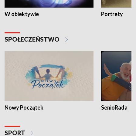
W obiektywie
Portrety
SPOŁECZEŃSTWO
Nowy Początek
SenioRada
SPORT