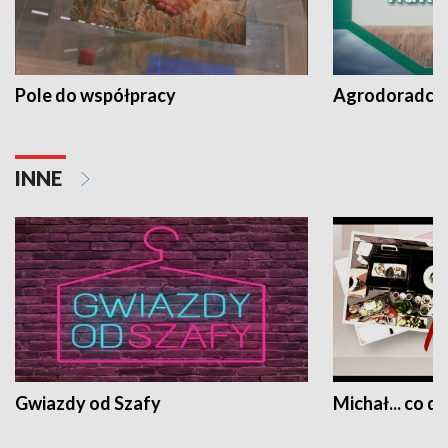
Pole do współpracy
Agrodoradcy 
INNE
Gwiazdy od Szafy
Michał... co dz