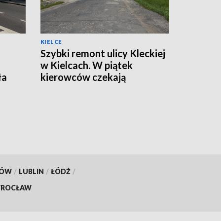
KIELCE
Szybki remont ulicy Kleckiej
w Kielcach. W piątek
ła
kierowców czekają
utrudnienia
KÓW
/
LUBLIN
/
ŁÓDŹ
/
ROCŁAW