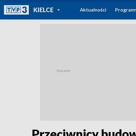
POWRÓT DO
KIELCE
Aktualności
Program
TVP REGIONY
Przeciwnicy budow