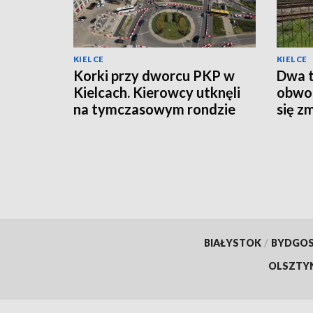
KIELCE
KIELCE
Korki przy dworcu PKP w
Dwa t
Kielcach. Kierowcy utknęli
obwod
na tymczasowym rondzie
się z
BIAŁYSTOK
/
BYDGO
OLSZTY