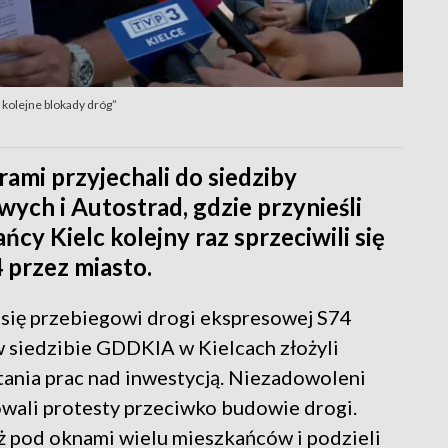
 kolejne blokady dróg”
rami przyjechali do siedziby
ych i Autostrad, gdzie przynieśli
cy Kielc kolejny raz sprzeciwili się
 przez miasto.
 się przebiegowi drogi ekspresowej S74
 w siedzibie GDDKIA w Kielcach złożyli
stania prac nad inwestycją. Niezadowoleni
owali protesty przeciwko budowie drogi.
uż pod oknami wielu mieszkańców i podzieli