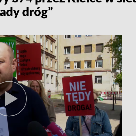
kady dróg”