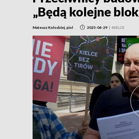
„Będą kolejne blo
Mateusz Kołodziej, piol
2025-04-29
|
KIELCE