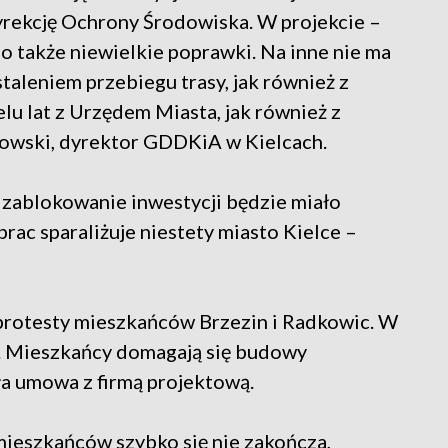
rekcję Ochrony Środowiska. W projekcie –
 także niewielkie poprawki. Na inne nie ma
taleniem przebiegu trasy, jak również z
u lat z Urzędem Miasta, jak również z
kowski, dyrektor GDDKiA w Kielcach.
e zablokowanie inwestycji będzie miało
rac sparaliżuje niestety miasto Kielce –
 protesty mieszkańców Brzezin i Radkowic. W
y. Mieszkańcy domagają się budowy
ła umowa z firmą projektową.
 mieszkańców szybko się nie zakończa,