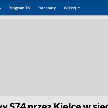
y
Program TV
Patronaty
Więcej
y S74 przez Kielce w sie