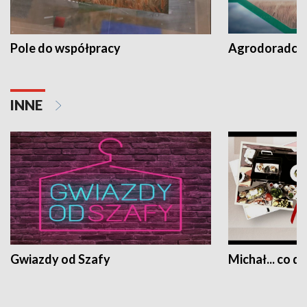
Pole do współpracy
Agrodoradcy 
INNE
Gwiazdy od Szafy
Michał... co dz