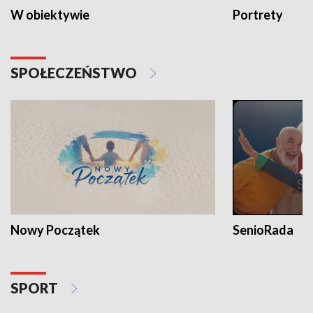
W obiektywie
Portrety
SPOŁECZEŃSTWO
Nowy Początek
SenioRada
SPORT