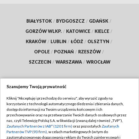
BIAŁYSTOK
/
BYDGOSZCZ
/
GDAŃSK
/
GORZÓW WLKP.
/
KATOWICE
/
KIELCE
/
KRAKÓW
/
LUBLIN
/
ŁÓDŹ
/
OLSZTYN
/
OPOLE
/
POZNAŃ
/
RZESZÓW
/
SZCZECIN
/
WARSZAWA
/
WROCŁAW
Szanujemy Twoją prywatność
Dołącz do nas:
Kliknij "Akceptuję i przechodzę do serwisu", aby wyrazić zgody na
korzystanie z technologii automatycznego śledzenia i zbierania danych,
TVP
dostęp do informacji na Twoim urządzeniu końcowym i ich
Abonament TVP
przechowywanie oraz na przetwarzanie Twoich danych osobowych przez
Regulamin TVP
nas, czyli Telewizję Polską S.A. w likwidacji (zwaną dalej również „TVP”),
Emisja w TVP
Zaufanych Partnerów z IAB* (1201 firm)
oraz pozostałych
Zaufanych
Polityka prywatności
Partnerów TVP (93 firm)
, w celach marketingowych (w tym do
Centrum informacji TVP
Moje zgody
zautomatyzowanego dopasowania reklam do Twoich zainteresowań i