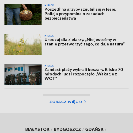
KIELCE
Poszedł na grzyby i zgubił się w lesie.
Policja przypomina o zasadach
bezpieczeństwa
KIELCE
Urodzaj dla zielarzy. „Nie jesteśmy w
stanie przetworzyć tego, co daje natura”
KIELCE
Zamiast plaży wybrali koszary. Blisko 70
młodych ludzi rozpoczęło „Wakacje z
WOT”
ZOBACZ WIĘCEJ
BIAŁYSTOK
/
BYDGOSZCZ
/
GDAŃSK
/