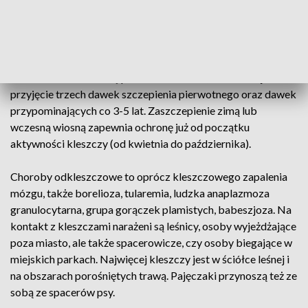
W Polsce liczbę zachorowań na kleszczowe zapalenie
mózgu szacuje się na 150 do ponad 250 przypadków rocznie.
Najwięcej zachorowań obserwuje się w rejonach północno-
wschodniej Polski (do 80 proc. zakażeń w danym roku). Aby
skutecznie ochronić się przed zakażeniem, konieczne jest
przyjęcie trzech dawek szczepienia pierwotnego oraz dawek
przypominających co 3-5 lat. Zaszczepienie zimą lub
wczesną wiosną zapewnia ochronę już od początku
aktywności kleszczy (od kwietnia do października).
Choroby odkleszczowe to oprócz kleszczowego zapalenia
mózgu, także borelioza, tularemia, ludzka anaplazmoza
granulocytarna, grupa gorączek plamistych, babeszjoza. Na
kontakt z kleszczami narażeni są leśnicy, osoby wyjeżdżające
poza miasto, ale także spacerowicze, czy osoby biegające w
miejskich parkach. Najwięcej kleszczy jest w ściółce leśnej i
na obszarach porośniętych trawą. Pajęczaki przynoszą też ze
sobą ze spacerów psy.