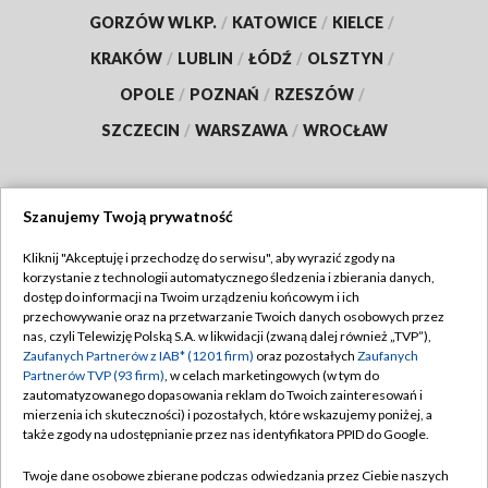
GORZÓW WLKP.
/
KATOWICE
/
KIELCE
/
KRAKÓW
/
LUBLIN
/
ŁÓDŹ
/
OLSZTYN
/
OPOLE
/
POZNAŃ
/
RZESZÓW
/
SZCZECIN
/
WARSZAWA
/
WROCŁAW
Szanujemy Twoją prywatność
Dołącz do nas:
Kliknij "Akceptuję i przechodzę do serwisu", aby wyrazić zgody na
korzystanie z technologii automatycznego śledzenia i zbierania danych,
TVP
dostęp do informacji na Twoim urządzeniu końcowym i ich
Abonament TVP
przechowywanie oraz na przetwarzanie Twoich danych osobowych przez
Regulamin TVP
nas, czyli Telewizję Polską S.A. w likwidacji (zwaną dalej również „TVP”),
Emisja w TVP
Polityka prywatności
Zaufanych Partnerów z IAB* (1201 firm)
oraz pozostałych
Zaufanych
Partnerów TVP (93 firm)
, w celach marketingowych (w tym do
Centrum informacji TVP
Moje zgody
zautomatyzowanego dopasowania reklam do Twoich zainteresowań i
mierzenia ich skuteczności) i pozostałych, które wskazujemy poniżej, a
Naziemna Telewizja Cyfrowa
Pomoc
także zgody na udostępnianie przez nas identyfikatora PPID do Google.
Sklep TVP
Biuro reklamy
Twoje dane osobowe zbierane podczas odwiedzania przez Ciebie naszych