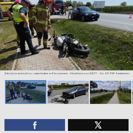
Zderzenie motocykla z samochodem w Kleczanowie. Utrudnienia na DK77 - fot. KP PSP Sandomierz