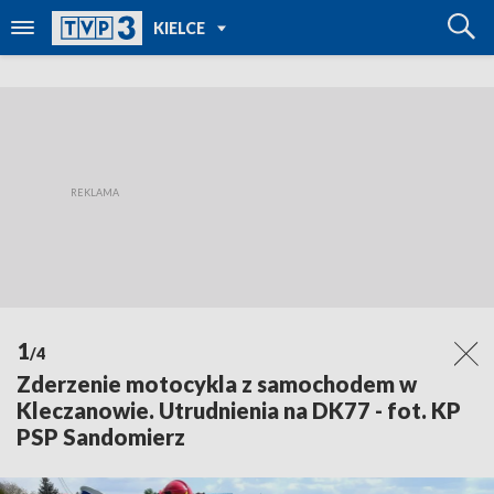
POWRÓT DO
KIELCE
TVP REGIONY
1
/4
Zderzenie motocykla z samochodem w
Kleczanowie. Utrudnienia na DK77 - fot. KP
PSP Sandomierz