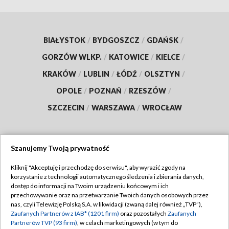
BIAŁYSTOK
/
BYDGOSZCZ
/
GDAŃSK
/
GORZÓW WLKP.
/
KATOWICE
/
KIELCE
/
KRAKÓW
/
LUBLIN
/
ŁÓDŹ
/
OLSZTYN
/
OPOLE
/
POZNAŃ
/
RZESZÓW
/
SZCZECIN
/
WARSZAWA
/
WROCŁAW
Szanujemy Twoją prywatność
Dołącz do nas:
Kliknij "Akceptuję i przechodzę do serwisu", aby wyrazić zgody na
korzystanie z technologii automatycznego śledzenia i zbierania danych,
TVP
dostęp do informacji na Twoim urządzeniu końcowym i ich
Abonament TVP
przechowywanie oraz na przetwarzanie Twoich danych osobowych przez
Regulamin TVP
nas, czyli Telewizję Polską S.A. w likwidacji (zwaną dalej również „TVP”),
Emisja w TVP
Polityka prywatności
Zaufanych Partnerów z IAB* (1201 firm)
oraz pozostałych
Zaufanych
Partnerów TVP (93 firm)
, w celach marketingowych (w tym do
Centrum informacji TVP