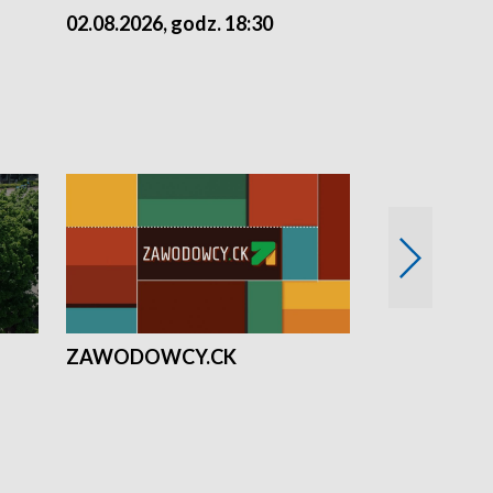
02.08.2026, godz. 18:30
01.08.2026, 
ZAWODOWCY.CK
Solidarni z U