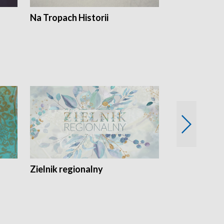
Na Tropach Historii
Szept ziemi
Zielnik regionalny
EkoLogiczni