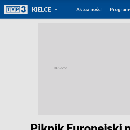
POWRÓT DO
KIELCE
Aktualności
Program
TVP REGIONY
Piknik Europejski 