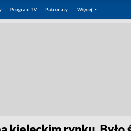
y
Program TV
Patronaty
Więcej
na kieleckim rynku. Było