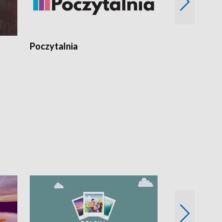
Poczytalnia
Koncerty TV