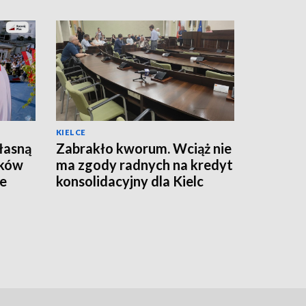
KIELCE
łasną
Zabrakło kworum. Wciąż nie
ików
ma zgody radnych na kredyt
ze
konsolidacyjny dla Kielc