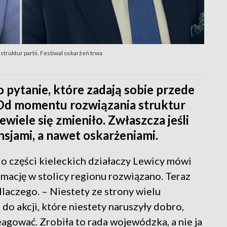
struktur partii. Festiwal oskarżeń trwa
o pytanie, które zadają sobie przede
. Od momentu rozwiązania struktur
wiele się zmieniło. Zwłaszcza jeśli
nsjami, a nawet oskarżeniami.
 o części kieleckich działaczy Lewicy mówi
rmację w stolicy regionu rozwiązano. Teraz
laczego. – Niestety ze strony wielu
 do akcji, które niestety naruszyły dobro,
eagować. Zrobiła to rada wojewódzka, a nie ja