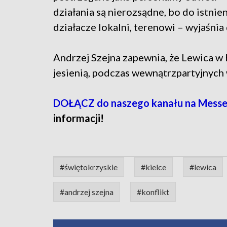
działania są nierozsądne, bo do istnien
działacze lokalni, terenowi – wyjaśnia
Andrzej Szejna zapewnia, że Lewica w
jesienią, podczas wewnątrzpartyjnyc
DOŁĄCZ do naszego kanału na Messe
informacji!
#świętokrzyskie
#kielce
#lewica
#andrzej szejna
#konflikt