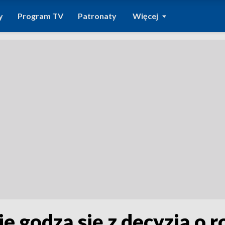
y
Program TV
Patronaty
Więcej
ie godzą się z decyzją o 