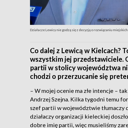
Działacze Lewicy nie godzą się z decyzją o rozwiązaniu miejskich 
Co dalej z Lewicą w Kielcach? T
wszystkim jej przedstawiciele
partii w stolicy województwa nie
chodzi o przerzucanie się prete
– W mojej ocenie ma złe intencje – tak
Andrzej Szejna. Kilka tygodni temu fo
szef partii w województwie tłumaczy d
działaczy organizacji kieleckiej doszło
dobre imię partii, więc musieliśmy zar