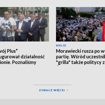
KIELCE
ój Plus”
Morawiecki rusza po w
ugurował działalność
partię. Wśród uczestn
ionie. Poznaliśmy
"grilla" także politycy 
czne plany i... działaczy
Świętokrzyskiego
ZOBACZ WIĘCEJ