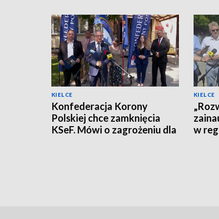
KIELCE
KIELCE
Konfederacja Korony
„Rozw
Polskiej chce zamknięcia
zaina
KSeF. Mówi o zagrożeniu dla
w reg
firm
polity