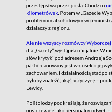
przestępstwa przez posła. Chodzi o
ni
kilometrówek
. Potem w „Gazecie Wybo
problemom alkoholowym wiceministra
działaczy z regionu.
Ale nie wszyscy rozmówcy Wyborczej
dla „Gazety” wystąpiła oficjalnie. W 
słów krytyki pod adresem Andrzeja Szej
partii planowany jest wniosek o jej wy
zachowaniem, i działalnością stać po s
byłoby znaleźć jakąś przyczynę – podk
Lewicy.
Politolodzy podkreślają, że rozwiązani
postrzegane jako personalny odwet. – 