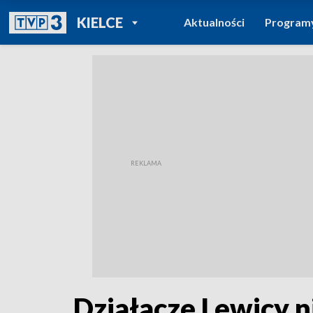
POWRÓT DO
KIELCE
Aktualności
Program
TVP REGIONY
Działacze Lewicy n