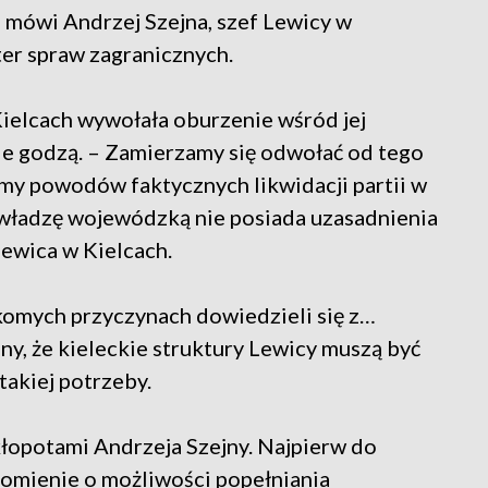
– mówi Andrzej Szejna, szef Lewicy w
ter spraw zagranicznych.
 Kielcach wywołała oburzenie wśród jej
 nie godzą. – Zamierzamy się odwołać od tego
amy powodów faktycznych likwidacji partii w
 władzę wojewódzką nie posiada uzasadnienia
Lewica w Kielcach.
ekomych przyczynach dowiedzieli się z…
y, że kieleckie struktury Lewicy muszą być
takiej potrzeby.
 kłopotami Andrzeja Szejny. Najpierw do
omienie o możliwości popełniania