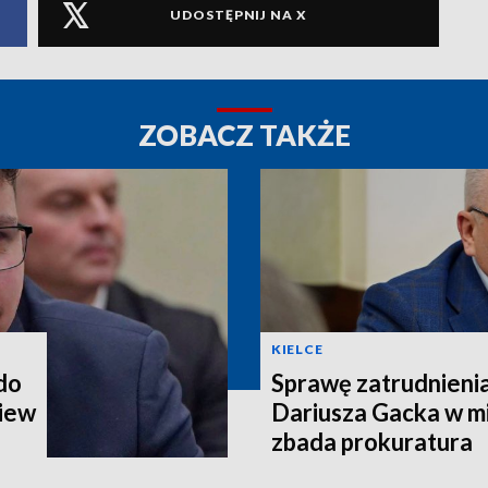
UDOSTĘPNIJ NA X
ZOBACZ TAKŻE
KIELCE
 do
Sprawę zatrudnieni
iew
Dariusza Gacka w mi
zbada prokuratura