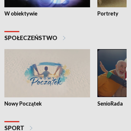
W obiektywie
Portrety
SPOŁECZEŃSTWO
Nowy Początek
SenioRada
SPORT