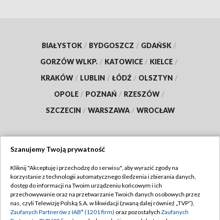
BIAŁYSTOK
/
BYDGOSZCZ
/
GDAŃSK
/
GORZÓW WLKP.
/
KATOWICE
/
KIELCE
/
KRAKÓW
/
LUBLIN
/
ŁÓDŹ
/
OLSZTYN
/
OPOLE
/
POZNAŃ
/
RZESZÓW
/
SZCZECIN
/
WARSZAWA
/
WROCŁAW
Szanujemy Twoją prywatność
Dołącz do nas:
Kliknij "Akceptuję i przechodzę do serwisu", aby wyrazić zgody na
korzystanie z technologii automatycznego śledzenia i zbierania danych,
TVP
dostęp do informacji na Twoim urządzeniu końcowym i ich
Abonament TVP
przechowywanie oraz na przetwarzanie Twoich danych osobowych przez
Regulamin TVP
nas, czyli Telewizję Polską S.A. w likwidacji (zwaną dalej również „TVP”),
Emisja w TVP
Zaufanych Partnerów z IAB* (1201 firm)
oraz pozostałych
Zaufanych
Polityka prywatności