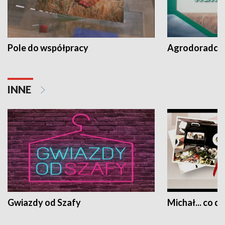
Pole do współpracy
Agrodoradcy 
INNE
Gwiazdy od Szafy
Michał... co dz