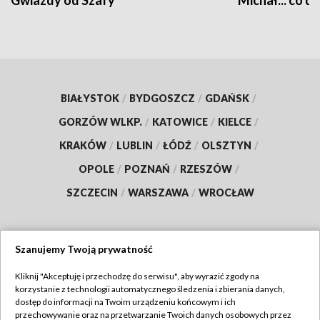
Gwiazdy od Szafy
Michał... co dz
BIAŁYSTOK
/
BYDGOSZCZ
/
GDAŃSK
/
GORZÓW WLKP.
/
KATOWICE
/
KIELCE
/
KRAKÓW
/
LUBLIN
/
ŁÓDŹ
/
OLSZTYN
/
OPOLE
/
POZNAŃ
/
RZESZÓW
/
SZCZECIN
/
WARSZAWA
/
WROCŁAW
Szanujemy Twoją prywatność
Dołącz do nas:
Kliknij "Akceptuję i przechodzę do serwisu", aby wyrazić zgody na
korzystanie z technologii automatycznego śledzenia i zbierania danych,
TVP
dostęp do informacji na Twoim urządzeniu końcowym i ich
Abonament TVP
przechowywanie oraz na przetwarzanie Twoich danych osobowych przez
Regulamin TVP