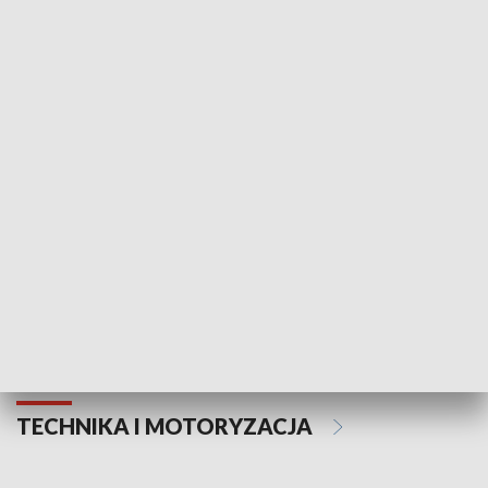
KULTURA I SZTUKA
Informator kulturalny
Drzwi do kult
TECHNIKA I MOTORYZACJA