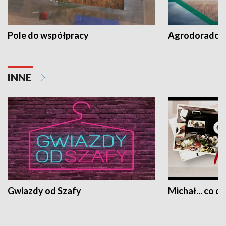
Pole do współpracy
Agrodoradcy 
INNE
Gwiazdy od Szafy
Michał... co dz