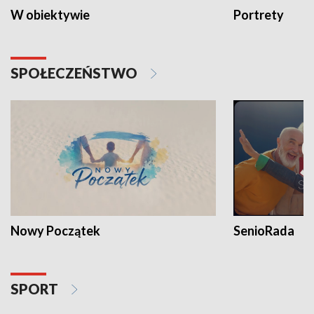
W obiektywie
Portrety
SPOŁECZEŃSTWO
Nowy Początek
SenioRada
SPORT