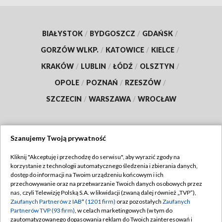
BIAŁYSTOK
/
BYDGOSZCZ
/
GDAŃSK
/
GORZÓW WLKP.
/
KATOWICE
/
KIELCE
/
KRAKÓW
/
LUBLIN
/
ŁÓDŹ
/
OLSZTYN
/
OPOLE
/
POZNAŃ
/
RZESZÓW
/
SZCZECIN
/
WARSZAWA
/
WROCŁAW
Szanujemy Twoją prywatność
Dołącz do nas:
Kliknij "Akceptuję i przechodzę do serwisu", aby wyrazić zgody na
korzystanie z technologii automatycznego śledzenia i zbierania danych,
TVP
dostęp do informacji na Twoim urządzeniu końcowym i ich
Abonament TVP
przechowywanie oraz na przetwarzanie Twoich danych osobowych przez
Regulamin TVP
nas, czyli Telewizję Polską S.A. w likwidacji (zwaną dalej również „TVP”),
Emisja w TVP
Zaufanych Partnerów z IAB* (1201 firm)
oraz pozostałych
Zaufanych
Polityka prywatności
Partnerów TVP (93 firm)
, w celach marketingowych (w tym do
Centrum informacji TVP
Moje zgody
zautomatyzowanego dopasowania reklam do Twoich zainteresowań i