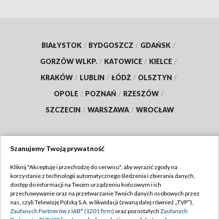
BIAŁYSTOK
/
BYDGOSZCZ
/
GDAŃSK
/
GORZÓW WLKP.
/
KATOWICE
/
KIELCE
/
KRAKÓW
/
LUBLIN
/
ŁÓDŹ
/
OLSZTYN
/
OPOLE
/
POZNAŃ
/
RZESZÓW
/
SZCZECIN
/
WARSZAWA
/
WROCŁAW
Szanujemy Twoją prywatność
Dołącz do nas:
Kliknij "Akceptuję i przechodzę do serwisu", aby wyrazić zgody na
korzystanie z technologii automatycznego śledzenia i zbierania danych,
TVP
dostęp do informacji na Twoim urządzeniu końcowym i ich
Abonament TVP
przechowywanie oraz na przetwarzanie Twoich danych osobowych przez
Regulamin TVP
nas, czyli Telewizję Polską S.A. w likwidacji (zwaną dalej również „TVP”),
Emisja w TVP
Zaufanych Partnerów z IAB* (1201 firm)
oraz pozostałych
Zaufanych
Polityka prywatności