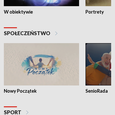
W obiektywie
Portrety
SPOŁECZEŃSTWO
Nowy Początek
SenioRada
SPORT