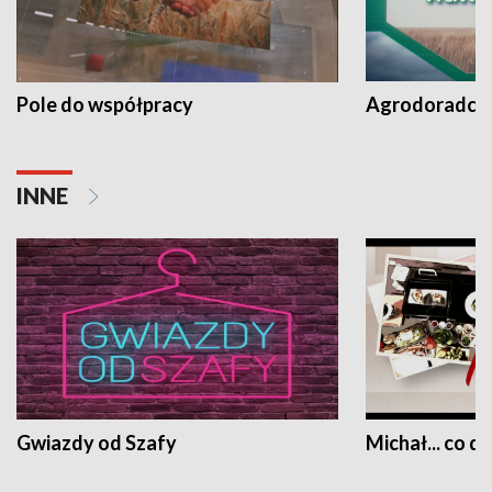
Pole do współpracy
Agrodoradcy 
INNE
Gwiazdy od Szafy
Michał... co dz