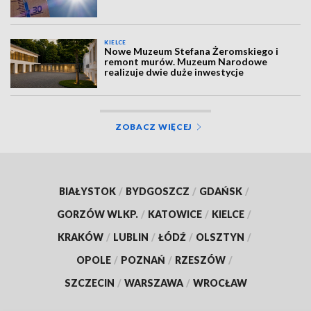
KIELCE
Nowe Muzeum Stefana Żeromskiego i
remont murów. Muzeum Narodowe
realizuje dwie duże inwestycje
ZOBACZ WIĘCEJ
BIAŁYSTOK
/
BYDGOSZCZ
/
GDAŃSK
/
GORZÓW WLKP.
/
KATOWICE
/
KIELCE
/
KRAKÓW
/
LUBLIN
/
ŁÓDŹ
/
OLSZTYN
/
OPOLE
/
POZNAŃ
/
RZESZÓW
/
SZCZECIN
/
WARSZAWA
/
WROCŁAW