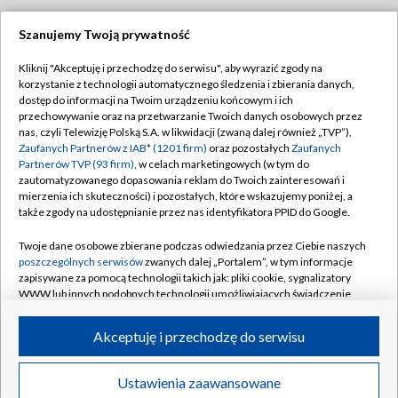
Szanujemy Twoją prywatność
Dołącz do nas:
Kliknij "Akceptuję i przechodzę do serwisu", aby wyrazić zgody na
korzystanie z technologii automatycznego śledzenia i zbierania danych,
TVP
dostęp do informacji na Twoim urządzeniu końcowym i ich
Abonament TVP
przechowywanie oraz na przetwarzanie Twoich danych osobowych przez
Regulamin TVP
nas, czyli Telewizję Polską S.A. w likwidacji (zwaną dalej również „TVP”),
Emisja w TVP
Polityka prywatności
Zaufanych Partnerów z IAB* (1201 firm)
oraz pozostałych
Zaufanych
Partnerów TVP (93 firm)
, w celach marketingowych (w tym do
Centrum informacji TVP
Moje zgody
zautomatyzowanego dopasowania reklam do Twoich zainteresowań i
mierzenia ich skuteczności) i pozostałych, które wskazujemy poniżej, a
Naziemna Telewizja Cyfrowa
Pomoc
także zgody na udostępnianie przez nas identyfikatora PPID do Google.
Sklep TVP
Biuro reklamy
Twoje dane osobowe zbierane podczas odwiedzania przez Ciebie naszych
Rada Programowa
Kontakt
poszczególnych serwisów
zwanych dalej „Portalem”, w tym informacje
zapisywane za pomocą technologii takich jak: pliki cookie, sygnalizatory
System NOS
WWW lub innych podobnych technologii umożliwiających świadczenie
dopasowanych i bezpiecznych usług, personalizację treści oraz reklam,
Informacje o nadawcy
Kanały
udostępnianie funkcji mediów społecznościowych oraz analizowanie
Akceptuję i przechodzę do serwisu
ruchu w Internecie.
Program dla prasy
©2026 Telewizja Polska S.A. w likwidacji
Biuro Reklamy
Twoje dane osobowe zbierane podczas odwiedzania przez Ciebie
Ustawienia zaawansowane
poszczególnych serwisów
na Portalu, takie jak adresy IP, identyfikatory