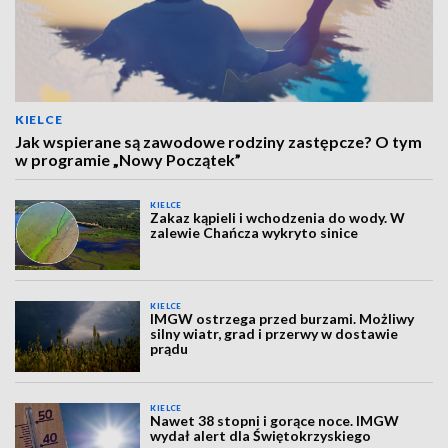
KIELCE
Jak wspierane są zawodowe rodziny zastępcze? O tym
w programie „Nowy Początek”
KIELCE
Zakaz kąpieli i wchodzenia do wody. W
zalewie Chańcza wykryto sinice
KIELCE
IMGW ostrzega przed burzami. Możliwy
silny wiatr, grad i przerwy w dostawie
prądu
KIELCE
Nawet 38 stopni i gorące noce. IMGW
wydał alert dla Świętokrzyskiego