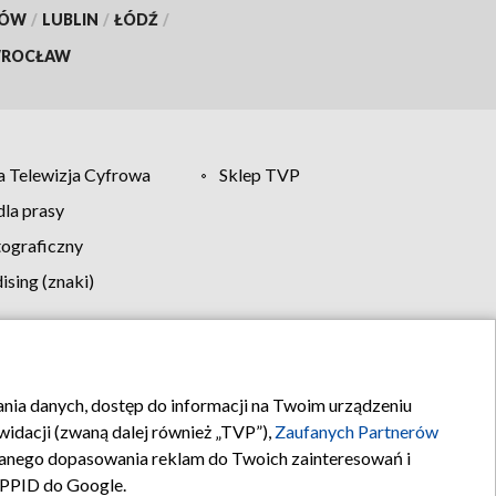
KÓW
/
LUBLIN
/
ŁÓDŹ
/
ROCŁAW
 Telewizja Cyfrowa
Sklep TVP
la prasy
tograficzny
sing (znaki)
klamy
Kontakt
rania danych, dostęp do informacji na Twoim urządzeniu
idacji (zwaną dalej również „TVP”),
Zaufanych Partnerów
anego dopasowania reklam do Twoich zainteresowań i
a PPID do Google.