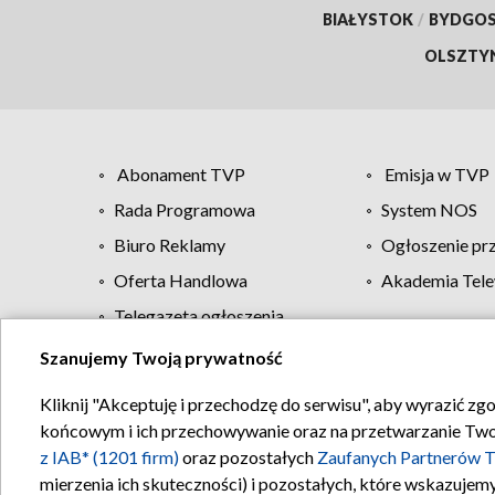
BIAŁYSTOK
/
BYDGO
OLSZTY
Abonament TVP
Emisja w TVP
Rada Programowa
System NOS
Biuro Reklamy
Ogłoszenie pr
Oferta Handlowa
Akademia Tele
Telegazeta ogłoszenia
Szanujemy Twoją prywatność
Regulamin TVP
Kliknij "Akceptuję i przechodzę do serwisu", aby wyrazić zg
końcowym i ich przechowywanie oraz na przetwarzanie Twoich
z IAB* (1201 firm)
oraz pozostałych
Zaufanych Partnerów T
mierzenia ich skuteczności) i pozostałych, które wskazujemy