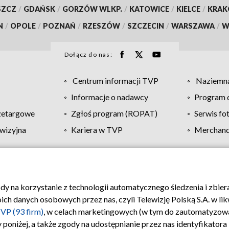
SZCZ
/
GDAŃSK
/
GORZÓW WLKP.
/
KATOWICE
/
KIELCE
/
KRA
N
/
OPOLE
/
POZNAŃ
/
RZESZÓW
/
SZCZECIN
/
WARSZAWA
/
W
Dołącz do nas:
Centrum informacji TVP
Naziemna
Informacje o nadawcy
Program d
zetargowe
Zgłoś program (ROPAT)
Serwis fo
wizyjna
Kariera w TVP
Merchandi
Polityka prywatności
Moje zgody
Pomoc
Biuro re
ody na korzystanie z technologii automatycznego śledzenia i zbie
 danych osobowych przez nas, czyli Telewizję Polską S.A. w likw
VP (93 firm)
, w celach marketingowych (w tym do zautomatyzow
 poniżej, a także zgody na udostępnianie przez nas identyfikator