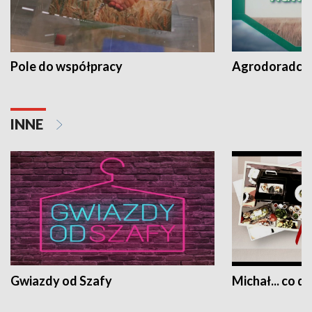
Pole do współpracy
Agrodoradcy 
INNE
Gwiazdy od Szafy
Michał... co dz