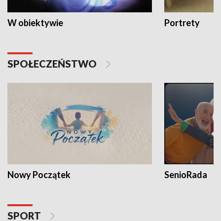
W obiektywie
Portrety
SPOŁECZEŃSTWO
Nowy Początek
SenioRada
SPORT