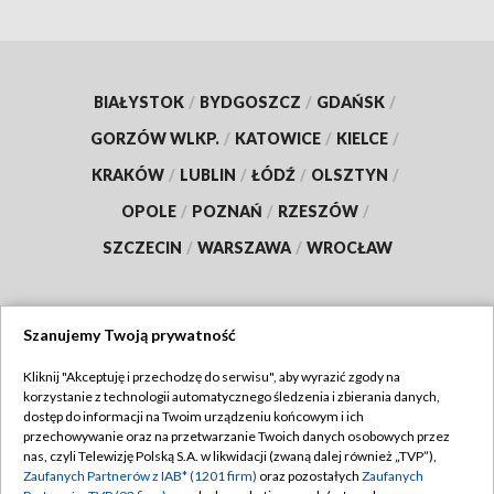
BIAŁYSTOK
/
BYDGOSZCZ
/
GDAŃSK
/
GORZÓW WLKP.
/
KATOWICE
/
KIELCE
/
KRAKÓW
/
LUBLIN
/
ŁÓDŹ
/
OLSZTYN
/
OPOLE
/
POZNAŃ
/
RZESZÓW
/
SZCZECIN
/
WARSZAWA
/
WROCŁAW
Szanujemy Twoją prywatność
Dołącz do nas:
Kliknij "Akceptuję i przechodzę do serwisu", aby wyrazić zgody na
korzystanie z technologii automatycznego śledzenia i zbierania danych,
TVP
dostęp do informacji na Twoim urządzeniu końcowym i ich
Abonament TVP
przechowywanie oraz na przetwarzanie Twoich danych osobowych przez
Regulamin TVP
nas, czyli Telewizję Polską S.A. w likwidacji (zwaną dalej również „TVP”),
Emisja w TVP
Zaufanych Partnerów z IAB* (1201 firm)
oraz pozostałych
Zaufanych
Polityka prywatności