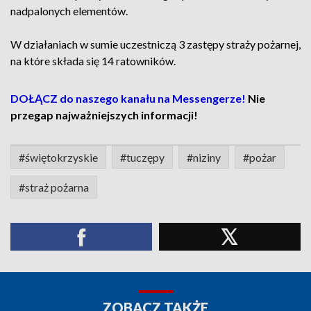
nadpalonych elementów.
W działaniach w sumie uczestniczą 3 zastępy straży pożarnej,
na które składa się 14 ratowników.
DOŁĄCZ do naszego kanału na Messengerze!
Nie
przegap najważniejszych informacji!
#świętokrzyskie
#tuczępy
#niziny
#pożar
#straż pożarna
ZOBACZ TAKŻE