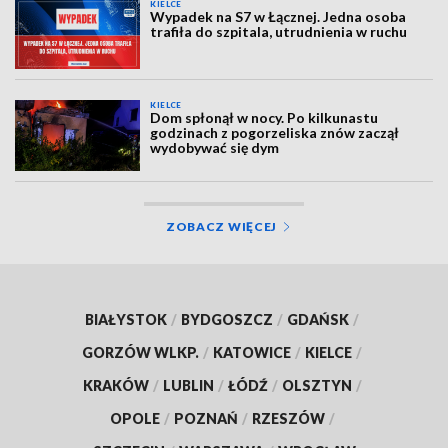
KIELCE
Wypadek na S7 w Łącznej. Jedna osoba
trafiła do szpitala, utrudnienia w ruchu
KIELCE
Dom spłonął w nocy. Po kilkunastu
godzinach z pogorzeliska znów zaczął
wydobywać się dym
ZOBACZ WIĘCEJ
BIAŁYSTOK
/
BYDGOSZCZ
/
GDAŃSK
/
GORZÓW WLKP.
/
KATOWICE
/
KIELCE
/
KRAKÓW
/
LUBLIN
/
ŁÓDŹ
/
OLSZTYN
/
OPOLE
/
POZNAŃ
/
RZESZÓW
/