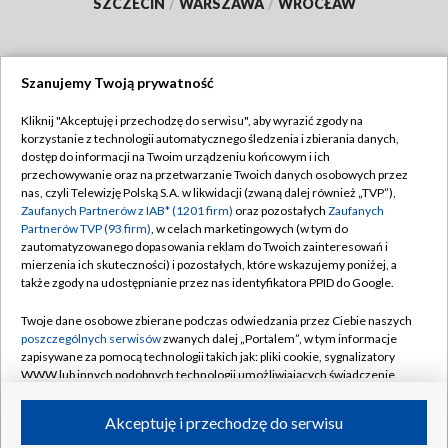
SZCZECIN
/
WARSZAWA
/
WROCŁAW
Szanujemy Twoją prywatność
Dołącz do nas:
Kliknij "Akceptuję i przechodzę do serwisu", aby wyrazić zgody na
korzystanie z technologii automatycznego śledzenia i zbierania danych,
TVP
dostęp do informacji na Twoim urządzeniu końcowym i ich
Abonament TVP
przechowywanie oraz na przetwarzanie Twoich danych osobowych przez
Regulamin TVP
nas, czyli Telewizję Polską S.A. w likwidacji (zwaną dalej również „TVP”),
Emisja w TVP
Polityka prywatności
Zaufanych Partnerów z IAB* (1201 firm)
oraz pozostałych
Zaufanych
Partnerów TVP (93 firm)
, w celach marketingowych (w tym do
Centrum informacji TVP
Moje zgody
zautomatyzowanego dopasowania reklam do Twoich zainteresowań i
mierzenia ich skuteczności) i pozostałych, które wskazujemy poniżej, a
Naziemna Telewizja Cyfrowa
Pomoc
także zgody na udostępnianie przez nas identyfikatora PPID do Google.
Sklep TVP
Biuro reklamy
Twoje dane osobowe zbierane podczas odwiedzania przez Ciebie naszych
Rada Programowa
Kontakt
poszczególnych serwisów
zwanych dalej „Portalem”, w tym informacje
zapisywane za pomocą technologii takich jak: pliki cookie, sygnalizatory
System NOS
WWW lub innych podobnych technologii umożliwiających świadczenie
dopasowanych i bezpiecznych usług, personalizację treści oraz reklam,
Informacje o nadawcy
Kanały
udostępnianie funkcji mediów społecznościowych oraz analizowanie
Akceptuję i przechodzę do serwisu
ruchu w Internecie.
Program dla prasy