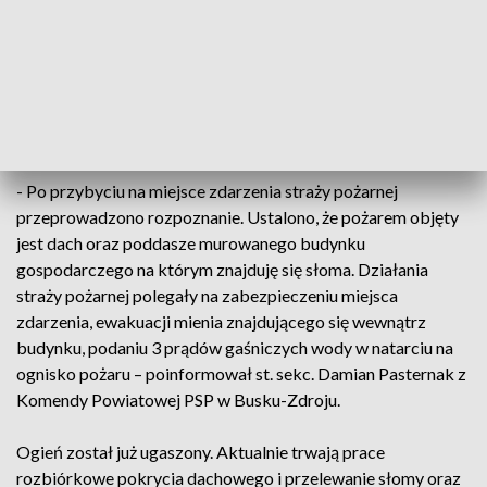
gaszeniu pożaru budynku gospodarczego w
miejscowości Niziny w gminie Tuczępy. Na szczęście
nikt nie został ranny.
Zgłoszenie o pożarze wpłynęło w sobotę 10 maja o godzinie
10.13.
- Po przybyciu na miejsce zdarzenia straży pożarnej
przeprowadzono rozpoznanie. Ustalono, że pożarem objęty
jest dach oraz poddasze murowanego budynku
gospodarczego na którym znajduję się słoma. Działania
straży pożarnej polegały na zabezpieczeniu miejsca
zdarzenia, ewakuacji mienia znajdującego się wewnątrz
budynku, podaniu 3 prądów gaśniczych wody w natarciu na
ognisko pożaru – poinformował st. sekc. Damian Pasternak z
Komendy Powiatowej PSP w Busku-Zdroju.
Ogień został już ugaszony. Aktualnie trwają prace
rozbiórkowe pokrycia dachowego i przelewanie słomy oraz