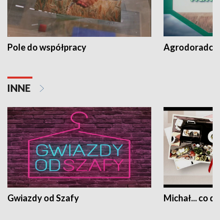
Pole do współpracy
Agrodoradcy 
INNE
Gwiazdy od Szafy
Michał... co dz