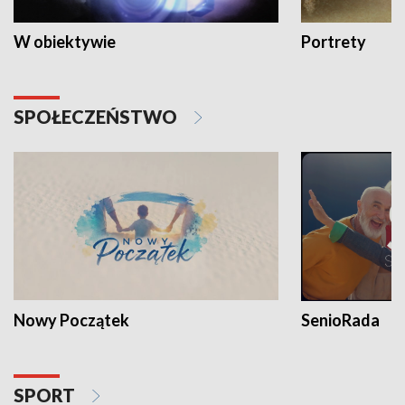
W obiektywie
Portrety
SPOŁECZEŃSTWO
Nowy Początek
SenioRada
SPORT