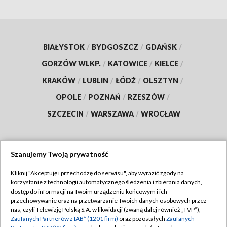
BIAŁYSTOK
/
BYDGOSZCZ
/
GDAŃSK
/
GORZÓW WLKP.
/
KATOWICE
/
KIELCE
/
KRAKÓW
/
LUBLIN
/
ŁÓDŹ
/
OLSZTYN
/
OPOLE
/
POZNAŃ
/
RZESZÓW
/
SZCZECIN
/
WARSZAWA
/
WROCŁAW
Szanujemy Twoją prywatność
Dołącz do nas:
Kliknij "Akceptuję i przechodzę do serwisu", aby wyrazić zgody na
korzystanie z technologii automatycznego śledzenia i zbierania danych,
TVP
dostęp do informacji na Twoim urządzeniu końcowym i ich
Abonament TVP
przechowywanie oraz na przetwarzanie Twoich danych osobowych przez
Regulamin TVP
nas, czyli Telewizję Polską S.A. w likwidacji (zwaną dalej również „TVP”),
Emisja w TVP
Zaufanych Partnerów z IAB* (1201 firm)
oraz pozostałych
Zaufanych
Polityka prywatności