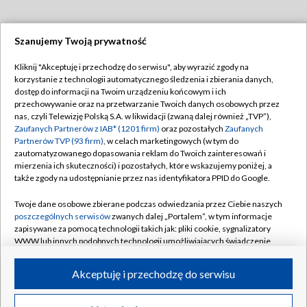
Szanujemy Twoją prywatność
Dołącz do nas:
Kliknij "Akceptuję i przechodzę do serwisu", aby wyrazić zgody na
korzystanie z technologii automatycznego śledzenia i zbierania danych,
TVP
dostęp do informacji na Twoim urządzeniu końcowym i ich
Abonament TVP
przechowywanie oraz na przetwarzanie Twoich danych osobowych przez
Regulamin TVP
nas, czyli Telewizję Polską S.A. w likwidacji (zwaną dalej również „TVP”),
Emisja w TVP
Polityka prywatności
Zaufanych Partnerów z IAB* (1201 firm)
oraz pozostałych
Zaufanych
Partnerów TVP (93 firm)
, w celach marketingowych (w tym do
Centrum informacji TVP
Moje zgody
zautomatyzowanego dopasowania reklam do Twoich zainteresowań i
mierzenia ich skuteczności) i pozostałych, które wskazujemy poniżej, a
Naziemna Telewizja Cyfrowa
Pomoc
także zgody na udostępnianie przez nas identyfikatora PPID do Google.
Sklep TVP
Biuro reklamy
Twoje dane osobowe zbierane podczas odwiedzania przez Ciebie naszych
Rada Programowa
Kontakt
poszczególnych serwisów
zwanych dalej „Portalem”, w tym informacje
zapisywane za pomocą technologii takich jak: pliki cookie, sygnalizatory
System NOS
WWW lub innych podobnych technologii umożliwiających świadczenie
dopasowanych i bezpiecznych usług, personalizację treści oraz reklam,
Informacje o nadawcy
Kanały
udostępnianie funkcji mediów społecznościowych oraz analizowanie
Akceptuję i przechodzę do serwisu
ruchu w Internecie.
Program dla prasy
©2026 Telewizja Polska S.A. w likwidacji
Biuro Reklamy
Twoje dane osobowe zbierane podczas odwiedzania przez Ciebie