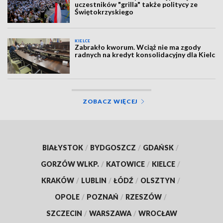
uczestników "grilla" także politycy ze
Świętokrzyskiego
KIELCE
Zabrakło kworum. Wciąż nie ma zgody
radnych na kredyt konsolidacyjny dla Kielc
ZOBACZ WIĘCEJ
BIAŁYSTOK
/
BYDGOSZCZ
/
GDAŃSK
/
GORZÓW WLKP.
/
KATOWICE
/
KIELCE
/
KRAKÓW
/
LUBLIN
/
ŁÓDŹ
/
OLSZTYN
/
OPOLE
/
POZNAŃ
/
RZESZÓW
/
SZCZECIN
/
WARSZAWA
/
WROCŁAW