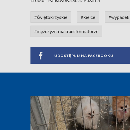
Źródło:
Państwowa Straż Pożarna
#świętokrzyskie
#kielce
#wypadek 
#mężczyzna na transformatorze
UDOSTĘPNIJ NA FACEBOOKU