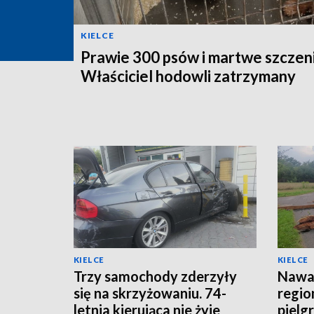
KIELCE
Prawie 300 psów i martwe szczeni
Właściciel hodowli zatrzymany
KIELCE
KIELCE
Trzy samochody zderzyły
Nawał
się na skrzyżowaniu. 74-
regio
letnia kierująca nie żyje
pielg