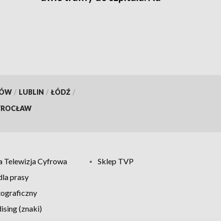
miejscu śmigłowiec LPR
KÓW
/
LUBLIN
/
ŁÓDŹ
/
ROCŁAW
 Telewizja Cyfrowa
Sklep TVP
la prasy
tograficzny
sing (znaki)