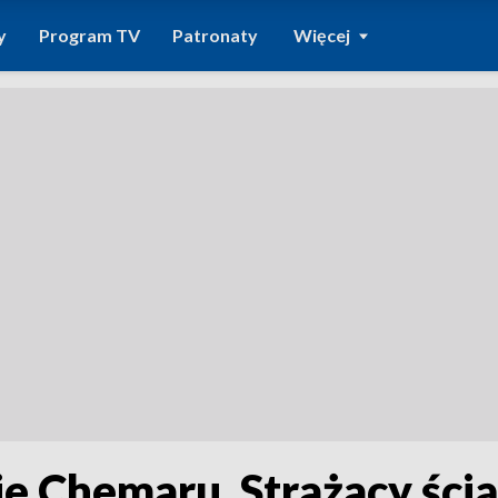
y
Program TV
Patronaty
Więcej
e Chemaru. Strażacy ścią