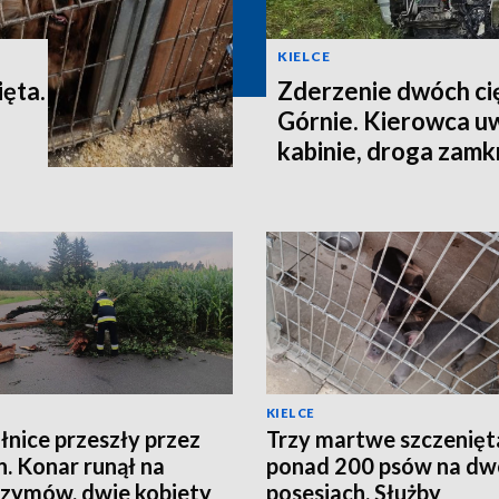
KIELCE
ęta.
Zderzenie dwóch c
Górnie. Kierowca u
kabinie, droga zamk
KIELCE
nice przeszły przez
Trzy martwe szczenięta
n. Konar runął na
ponad 200 psów na dw
rzymów, dwie kobiety
posesjach. Służby