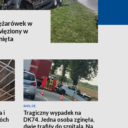
iężarówek w
więziony w
nięta
KIELCE
 i
Tragiczny wypadek na
óch
DK74. Jedna osoba zginęła,
dwie trafiły do szpitala. Na