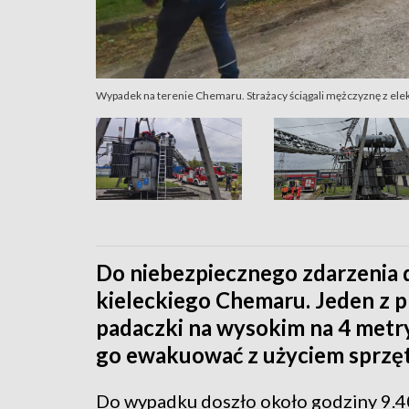
Wypadek na terenie Chemaru. Strażacy ściągali mężczyznę z el
Do niebezpiecznego zdarzenia d
kieleckiego Chemaru. Jeden z 
padaczki na wysokim na 4 metry
go ewakuować z użyciem sprzęt
Do wypadku doszło około godziny 9.40.