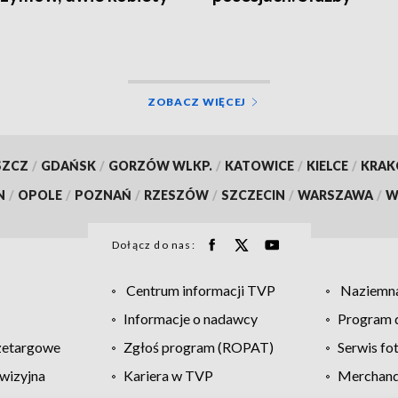
y do szpitala
sprawdzają podejrzaną
hodowlę [ZDJĘCIA]
ZOBACZ WIĘCEJ
SZCZ
/
GDAŃSK
/
GORZÓW WLKP.
/
KATOWICE
/
KIELCE
/
KRA
N
/
OPOLE
/
POZNAŃ
/
RZESZÓW
/
SZCZECIN
/
WARSZAWA
/
W
Dołącz do nas:
Centrum informacji TVP
Naziemna
Informacje o nadawcy
Program d
zetargowe
Zgłoś program (ROPAT)
Serwis fo
wizyjna
Kariera w TVP
Merchandi