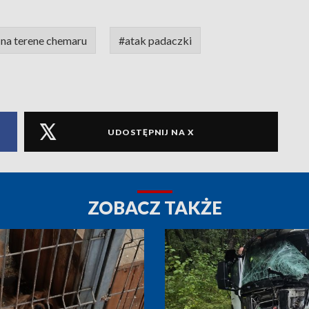
na terene chemaru
#atak padaczki
UDOSTĘPNIJ NA X
ZOBACZ TAKŻE