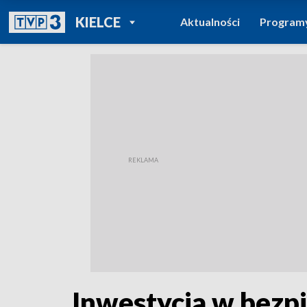
POWRÓT DO
KIELCE
Aktualności
Program
TVP REGIONY
Inwestycja w bezp