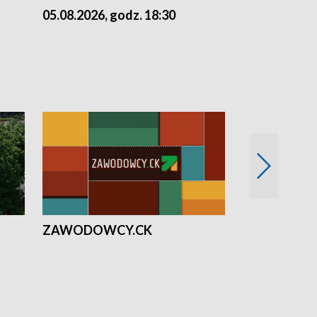
05.08.2026, godz. 18:30
04.08.2026, 
ZAWODOWCY.CK
Solidarni z U