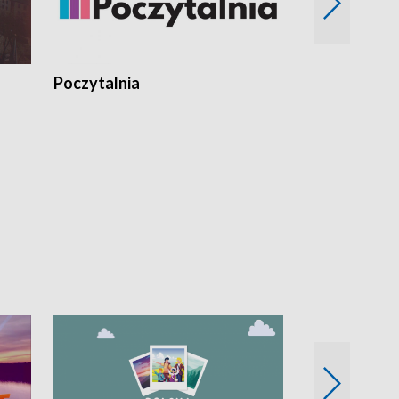
Poczytalnia
Koncerty TV