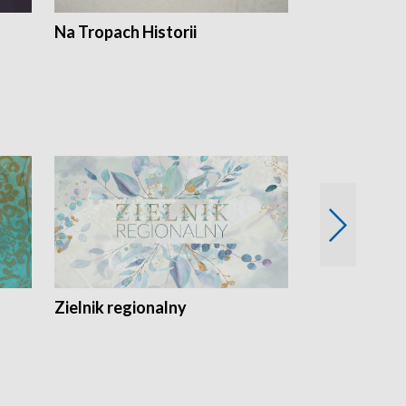
Na Tropach Historii
Szept ziemi
Zielnik regionalny
EkoLogiczni