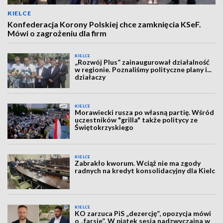
KIELCE
Konfederacja Korony Polskiej chce zamknięcia KSeF.
Mówi o zagrożeniu dla firm
KIELCE
„Rozwój Plus” zainaugurował działalność
w regionie. Poznaliśmy polityczne plany i...
działaczy
KIELCE
Morawiecki rusza po własną partię. Wśród
uczestników "grilla" także politycy ze
Świętokrzyskiego
KIELCE
Zabrakło kworum. Wciąż nie ma zgody
radnych na kredyt konsolidacyjny dla Kielc
KIELCE
KO zarzuca PiS „dezercję”, opozycja mówi
o „farsie”. W piątek sesja nadzwyczajna w