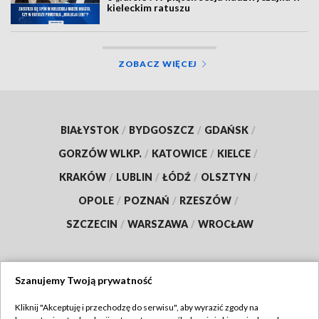
kieleckim ratuszu
ZOBACZ WIĘCEJ
BIAŁYSTOK
/
BYDGOSZCZ
/
GDAŃSK
/
GORZÓW WLKP.
/
KATOWICE
/
KIELCE
/
KRAKÓW
/
LUBLIN
/
ŁÓDŹ
/
OLSZTYN
/
OPOLE
/
POZNAŃ
/
RZESZÓW
/
SZCZECIN
/
WARSZAWA
/
WROCŁAW
Szanujemy Twoją prywatność
Dołącz do nas:
Kliknij "Akceptuję i przechodzę do serwisu", aby wyrazić zgody na