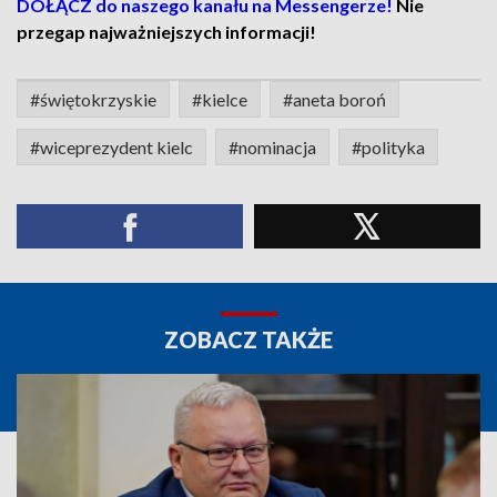
DOŁĄCZ do naszego kanału na Messengerze!
Nie
przegap najważniejszych informacji!
#świętokrzyskie
#kielce
#aneta boroń
#wiceprezydent kielc
#nominacja
#polityka
ZOBACZ TAKŻE