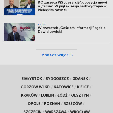
KO zarzuca PiS „dezercję”, opozycja mówi
o „farsie”. W piątek sesja nadzwyczajna w
kieleckim ratuszu
KIELCE
W czwartek „Gościem Informacji” będzie
Dawid Lewicki
ZOBACZ WIĘCEJ
BIAŁYSTOK
/
BYDGOSZCZ
/
GDAŃSK
/
GORZÓW WLKP.
/
KATOWICE
/
KIELCE
/
KRAKÓW
/
LUBLIN
/
ŁÓDŹ
/
OLSZTYN
/
OPOLE
/
POZNAŃ
/
RZESZÓW
/
SZCZECIN
/
WARSZAWA
/
WROCŁAW