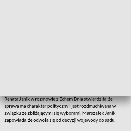
powołania Jabrzyka
. Zamiast tego przyjęto uchwałę
wspierającą działania zarządu.
Zobacz też:
Konkurs na dyrektora Teatru im.
Żeromskiego będzie unieważniony? „Była sugestia, bym
zagłosowała na naszego człowieka”
Rzecznik Urzędu Marszałkowskiego Przemysław Chruściel
poinformował dziś, że do czasu zapoznania się z decyzją
wicewojewody zarząd województwa nie będzie komentował
sprawy. Wiadomo, że marszałek może decyzje wojewody
zaskarżyć do Wojewódzkiego Sądu
Administracyjnego. marszałek
Renata Janik w rozmowie z Echem Dnia stwierdziła, że
sprawa ma charakter polityczny i jest rozdmuchiwana w
związku ze zbliżającymi się wyborami. Marszałek Janik
zapowiada, że odwoła się od decyzji wojewody do sądu.