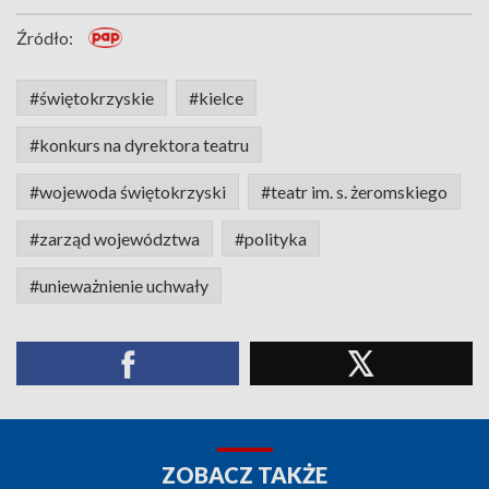
Źródło:
#świętokrzyskie
#kielce
#konkurs na dyrektora teatru
#wojewoda świętokrzyski
#teatr im. s. żeromskiego
#zarząd województwa
#polityka
#unieważnienie uchwały
ZOBACZ TAKŻE