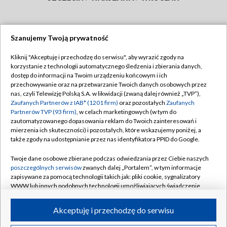
Szanujemy Twoją prywatność
Dołącz do nas:
Kliknij "Akceptuję i przechodzę do serwisu", aby wyrazić zgody na
korzystanie z technologii automatycznego śledzenia i zbierania danych,
TVP
dostęp do informacji na Twoim urządzeniu końcowym i ich
Abonament TVP
przechowywanie oraz na przetwarzanie Twoich danych osobowych przez
Regulamin TVP
nas, czyli Telewizję Polską S.A. w likwidacji (zwaną dalej również „TVP”),
Emisja w TVP
Polityka prywatności
Zaufanych Partnerów z IAB* (1201 firm)
oraz pozostałych
Zaufanych
Partnerów TVP (93 firm)
, w celach marketingowych (w tym do
Centrum informacji TVP
Moje zgody
zautomatyzowanego dopasowania reklam do Twoich zainteresowań i
mierzenia ich skuteczności) i pozostałych, które wskazujemy poniżej, a
Naziemna Telewizja Cyfrowa
Pomoc
także zgody na udostępnianie przez nas identyfikatora PPID do Google.
Sklep TVP
Biuro reklamy
Twoje dane osobowe zbierane podczas odwiedzania przez Ciebie naszych
Rada Programowa
Kontakt
poszczególnych serwisów
zwanych dalej „Portalem”, w tym informacje
zapisywane za pomocą technologii takich jak: pliki cookie, sygnalizatory
System NOS
WWW lub innych podobnych technologii umożliwiających świadczenie
dopasowanych i bezpiecznych usług, personalizację treści oraz reklam,
Informacje o nadawcy
Kanały
udostępnianie funkcji mediów społecznościowych oraz analizowanie
Akceptuję i przechodzę do serwisu
ruchu w Internecie.
Program dla prasy
©2026 Telewizja Polska S.A. w likwidacji