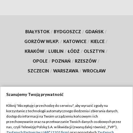
BIAŁYSTOK
/
BYDGOSZCZ
/
GDAŃSK
/
GORZÓW WLKP.
/
KATOWICE
/
KIELCE
/
KRAKÓW
/
LUBLIN
/
ŁÓDŹ
/
OLSZTYN
/
OPOLE
/
POZNAŃ
/
RZESZÓW
/
SZCZECIN
/
WARSZAWA
/
WROCŁAW
Szanujemy Twoją prywatność
Dołącz do nas:
Kliknij "Akceptuję i przechodzę do serwisu", aby wyrazić zgody na
korzystanie z technologii automatycznego śledzenia i zbierania danych,
TVP
dostęp do informacji na Twoim urządzeniu końcowym i ich
Abonament TVP
przechowywanie oraz na przetwarzanie Twoich danych osobowych przez
Regulamin TVP
nas, czyli Telewizję Polską S.A. w likwidacji (zwaną dalej również „TVP”),
Emisja w TVP
Zaufanych Partnerów z IAB* (1201 firm)
oraz pozostałych
Zaufanych
Polityka prywatności