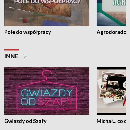
Pole do współpracy
Agrodoradcy 
INNE
Gwiazdy od Szafy
Michał... co dz