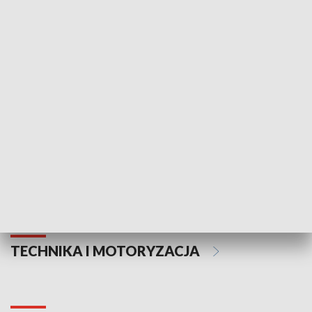
KULTURA I SZTUKA
Informator kulturalny
Drzwi do kult
TECHNIKA I MOTORYZACJA