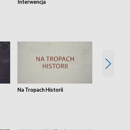
Interwencja
Fakty i Opin
Na Tropach Historii
Szept ziemi