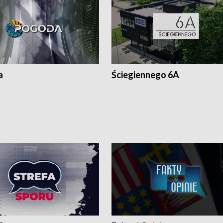
a
Ściegiennego 6A