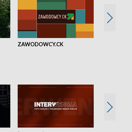
ZAWODOWCY.CK
Solidarni z U