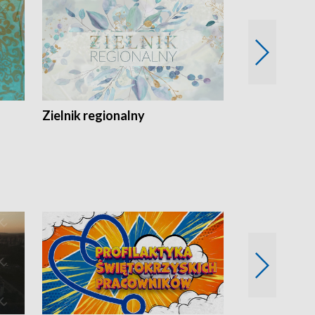
Zielnik regionalny
EkoLogiczni