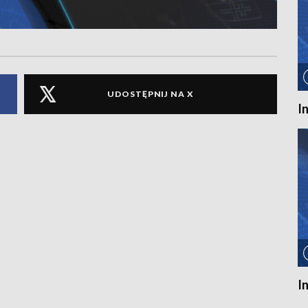
UDOSTĘPNIJ NA X
I
I