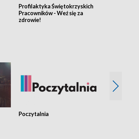
Profilaktyka Świętokrzyskich
Misja: Pacjen
Pracowników - Weź się za
zdrowie!
Poczytalnia
Koncerty TV