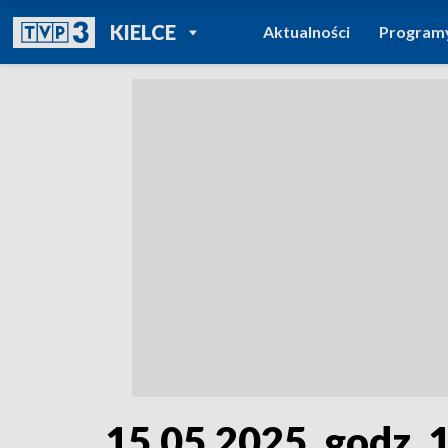
POWRÓT DO
KIELCE
Aktualności
Program
TVP REGIONY
15.05.2025, godz. 