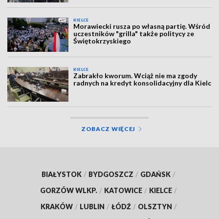
KIELCE
Morawiecki rusza po własną partię. Wśród
uczestników "grilla" także politycy ze
Świętokrzyskiego
KIELCE
Zabrakło kworum. Wciąż nie ma zgody
radnych na kredyt konsolidacyjny dla Kielc
ZOBACZ WIĘCEJ
BIAŁYSTOK
/
BYDGOSZCZ
/
GDAŃSK
/
GORZÓW WLKP.
/
KATOWICE
/
KIELCE
/
KRAKÓW
/
LUBLIN
/
ŁÓDŹ
/
OLSZTYN
/