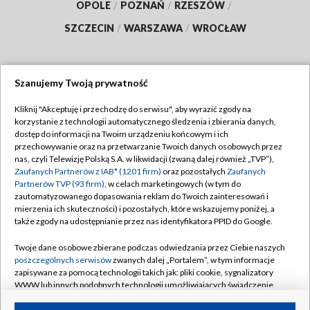
OPOLE
/
POZNAŃ
/
RZESZÓW
/
SZCZECIN
/
WARSZAWA
/
WROCŁAW
Szanujemy Twoją prywatność
Dołącz do nas:
Kliknij "Akceptuję i przechodzę do serwisu", aby wyrazić zgody na
korzystanie z technologii automatycznego śledzenia i zbierania danych,
TVP
dostęp do informacji na Twoim urządzeniu końcowym i ich
Abonament TVP
przechowywanie oraz na przetwarzanie Twoich danych osobowych przez
Regulamin TVP
nas, czyli Telewizję Polską S.A. w likwidacji (zwaną dalej również „TVP”),
Emisja w TVP
Polityka prywatności
Zaufanych Partnerów z IAB* (1201 firm)
oraz pozostałych
Zaufanych
Partnerów TVP (93 firm)
, w celach marketingowych (w tym do
Centrum informacji TVP
Moje zgody
zautomatyzowanego dopasowania reklam do Twoich zainteresowań i
mierzenia ich skuteczności) i pozostałych, które wskazujemy poniżej, a
Naziemna Telewizja Cyfrowa
Pomoc
także zgody na udostępnianie przez nas identyfikatora PPID do Google.
Sklep TVP
Biuro reklamy
Twoje dane osobowe zbierane podczas odwiedzania przez Ciebie naszych
Rada Programowa
Kontakt
poszczególnych serwisów
zwanych dalej „Portalem”, w tym informacje
zapisywane za pomocą technologii takich jak: pliki cookie, sygnalizatory
System NOS
WWW lub innych podobnych technologii umożliwiających świadczenie
dopasowanych i bezpiecznych usług, personalizację treści oraz reklam,
Informacje o nadawcy
Kanały
udostępnianie funkcji mediów społecznościowych oraz analizowanie