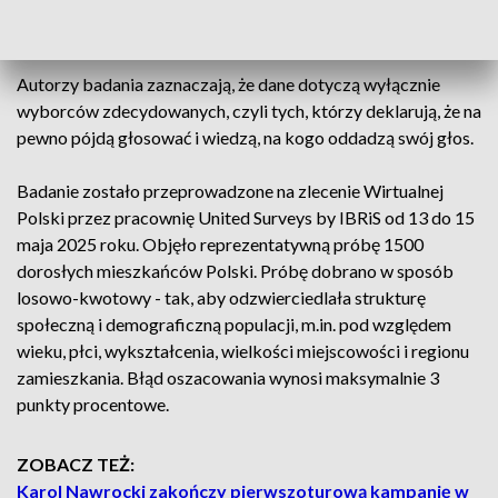
uzyskałby 43,8 proc.
Autorzy badania zaznaczają, że dane dotyczą wyłącznie
wyborców zdecydowanych, czyli tych, którzy deklarują, że na
pewno pójdą głosować i wiedzą, na kogo oddadzą swój głos.
Badanie zostało przeprowadzone na zlecenie Wirtualnej
Polski przez pracownię United Surveys by IBRiS od 13 do 15
maja 2025 roku. Objęło reprezentatywną próbę 1500
dorosłych mieszkańców Polski. Próbę dobrano w sposób
losowo-kwotowy - tak, aby odzwierciedlała strukturę
społeczną i demograficzną populacji, m.in. pod względem
wieku, płci, wykształcenia, wielkości miejscowości i regionu
zamieszkania. Błąd oszacowania wynosi maksymalnie 3
punkty procentowe.
ZOBACZ TEŻ:
Karol Nawrocki zakończy pierwszoturową kampanię w