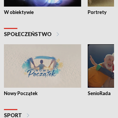
W obiektywie
Portrety
SPOŁECZEŃSTWO
Nowy Początek
SenioRada
SPORT