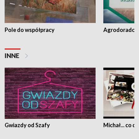
Pole do współpracy
Agrodoradcy 
INNE
Gwiazdy od Szafy
Michał... co dz