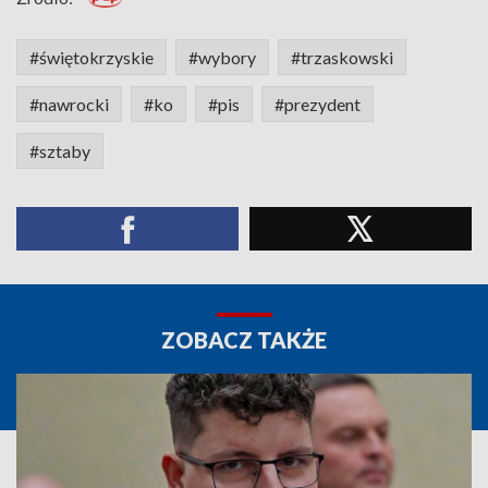
#świętokrzyskie
#wybory
#trzaskowski
#nawrocki
#ko
#pis
#prezydent
#sztaby
ZOBACZ TAKŻE