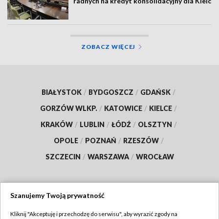
radnych na kredyt konsolidacyjny dla Kielc
ZOBACZ WIĘCEJ
BIAŁYSTOK
/
BYDGOSZCZ
/
GDAŃSK
/
GORZÓW WLKP.
/
KATOWICE
/
KIELCE
/
KRAKÓW
/
LUBLIN
/
ŁÓDŹ
/
OLSZTYN
/
OPOLE
/
POZNAŃ
/
RZESZÓW
/
SZCZECIN
/
WARSZAWA
/
WROCŁAW
Szanujemy Twoją prywatność
Dołącz do nas:
Kliknij "Akceptuję i przechodzę do serwisu", aby wyrazić zgody na