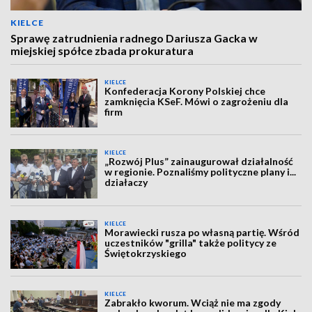
KIELCE
Sprawę zatrudnienia radnego Dariusza Gacka w
miejskiej spółce zbada prokuratura
KIELCE
Konfederacja Korony Polskiej chce
zamknięcia KSeF. Mówi o zagrożeniu dla
firm
KIELCE
„Rozwój Plus” zainaugurował działalność
w regionie. Poznaliśmy polityczne plany i...
działaczy
KIELCE
Morawiecki rusza po własną partię. Wśród
uczestników "grilla" także politycy ze
Świętokrzyskiego
KIELCE
Zabrakło kworum. Wciąż nie ma zgody