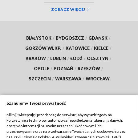
ZOBACZ WIĘCEJ
BIAŁYSTOK
/
BYDGOSZCZ
/
GDAŃSK
/
GORZÓW WLKP.
/
KATOWICE
/
KIELCE
/
KRAKÓW
/
LUBLIN
/
ŁÓDŹ
/
OLSZTYN
/
OPOLE
/
POZNAŃ
/
RZESZÓW
/
SZCZECIN
/
WARSZAWA
/
WROCŁAW
Szanujemy Twoją prywatność
Dołącz do nas:
Kliknij "Akceptuję i przechodzę do serwisu", aby wyrazić zgody na
korzystanie z technologii automatycznego śledzenia i zbierania danych,
TVP
dostęp do informacji na Twoim urządzeniu końcowym i ich
Abonament TVP
przechowywanie oraz na przetwarzanie Twoich danych osobowych przez
Regulamin TVP
nas, czyli Telewizję Polską S.A. w likwidacji (zwaną dalej również „TVP”),