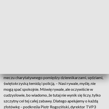
Ale droga do odzyskania pełnej sprawności jest jeszcze
długa. Koszt miesięcznej rehabilitacji to nawet 10 tysięcy
złotych. Dlatego kolejny raz można wspomóc Leszka, np.
poprzez
udział w licytacjach na Facebooku: Świętokrzyscy
Sędziowie Piłkarscy Pomagają
. – Koszulki reprezentacji
Polski szczypiornistów i szczypiornistek, spływają różne inne
licytacje typu książki, typu wycieczki, typu zwiedzanie biura
TVP3 Kielce. Mamy możliwość też wylicytowania rajdu psim
zaprzęgiem – wylicza Grzegorz Olejarczyk ze
Stowarzyszenia Świętokrzyscy Sędziowie Piłkarscy
Pomagają.
Licytować będzie można również podczas piłkarskiego
meczu charytatywnego pomiędzy dziennikarzami, sędziami,
świętokrzyską temidą i policją. – Nasi rywale, myślę, nie
mogą spać spokojnie. Mówię rywale, ale oczywiście w
cudzysłowie, bo wiadomo, że tutaj nie wynik się liczy, tylko
szczytny cel tej całej zabawy. Dlatego apelujemy o każdą
złotówkę – podkreśla Piotr Rogoziński, dyrektor TVP3