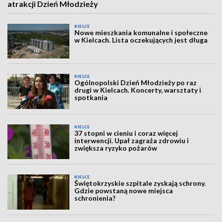
atrakcji Dzień Młodzieży
KIELCE
Nowe mieszkania komunalne i społeczne
w Kielcach. Lista oczekujących jest długa
KIELCE
Ogólnopolski Dzień Młodzieży po raz
drugi w Kielcach. Koncerty, warsztaty i
spotkania
KIELCE
37 stopni w cieniu i coraz więcej
interwencji. Upał zagraża zdrowiu i
zwiększa ryzyko pożarów
KIELCE
Świętokrzyskie szpitale zyskają schrony.
Gdzie powstaną nowe miejsca
schronienia?