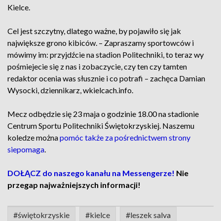
Kielce.
Cel jest szczytny, dlatego ważne, by pojawiło się jak
największe grono kibiców. – Zapraszamy sportowców i
mówimy im: przyjdźcie na stadion Politechniki, to teraz wy
pośmiejecie się z nas i zobaczycie, czy ten czy tamten
redaktor ocenia was słusznie i co potrafi – zachęca Damian
Wysocki, dziennikarz, wkielcach.info.
Mecz odbędzie się 23 maja o godzinie 18.00 na stadionie
Centrum Sportu Politechniki Świętokrzyskiej. Naszemu
koledze można
pomóc także za pośrednictwem strony
siepomaga
.
DOŁĄCZ do naszego kanału na Messengerze!
Nie
przegap najważniejszych informacji!
#świętokrzyskie
#kielce
#leszek salva