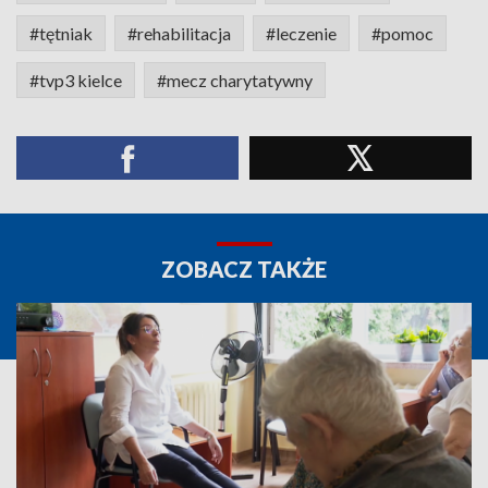
#tętniak
#rehabilitacja
#leczenie
#pomoc
#tvp3 kielce
#mecz charytatywny
ZOBACZ TAKŻE